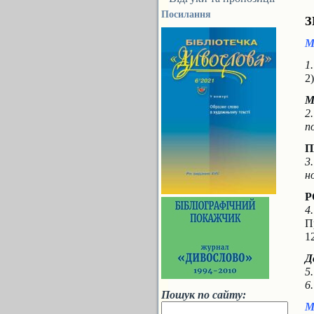
Посилання
З
М
1
2
М
2
п
П
3
н
Р
4
П
1
Д
5
6
Пошук по сайту:
М