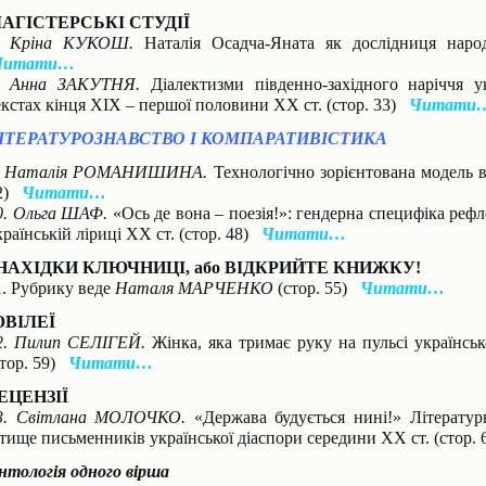
АГІСТЕРСЬКІ СТУДІЇ
. Кріна КУКОШ.
Наталія Осадча-Яната як дослідниця наро
Читати…
. Анна ЗАКУТНЯ.
Діалектизми південно-західного наріччя у
екстах кінця ХІХ – першої половини ХХ ст. (стор. 33)
Читати
ІТЕРАТУРОЗНАВСТВО І КОМПАРАТИВІСТИКА
. Наталія РОМАНИШИНА.
Технологічно зорієнтована модель 
2)
Читати…
0. Ольга ШАФ.
«Ось де вона – поезія!»: гендерна специфіка рефл
країнській ліриці ХХ ст. (стор. 48)
Читати…
НАХІДКИ КЛЮЧНИЦІ, або ВІДКРИЙТЕ КНИЖКУ!
1. Рубрику веде
Наталя МАРЧЕНКО
(стор. 55)
Читати…
ВІЛЕЇ
2. Пилип СЕЛІГЕЙ.
Жінка, яка тримає руку на пульсі українсь
стор. 59)
Читати…
ЕЦЕНЗІЇ
3. Світлана МОЛОЧКО.
«Держава будується нині!» Літерату
ітище письменників української діаспори середини XX ст. (стор.
нтологія одного вірша