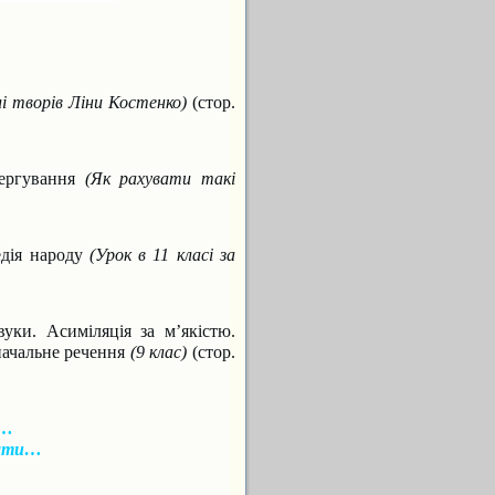
лі творів Ліни
Костенко)
(стор.
чергування
(Як рахувати
такі
едія народу
(Урок в 11
класі за
звуки. Асиміляція
за м’якістю.
начальне речення
(9 клас)
(стор.
и…
ати…