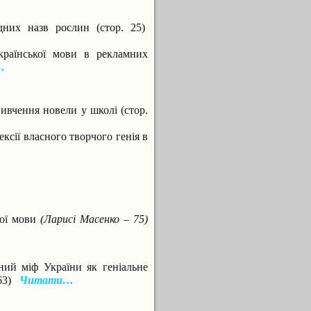
дних назв рослин (стор. 25)
країнської мови в рекламних
…
вивчення новели
у школі (стор.
ексії власного
творчого генія в
кої мови
(Ларисі Масенко – 75)
рний міф України як
геніальне
 63)
Читати…