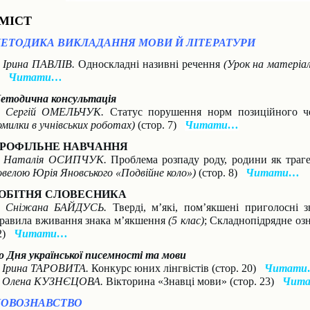
МІСТ
ЕТОДИКА ВИКЛАДАННЯ МОВИ Й ЛІТЕРАТУРИ
. Ірина ПАВЛІВ.
Односкладні називні речення
(Урок на матеріа
)
Читати…
етодична консультація
. Сергій ОМЕЛЬЧУК.
Статус порушення норм позиційного 
омилки в учнівських роботах)
(стор. 7)
Читати…
РОФІЛЬНЕ НАВЧАННЯ
. Наталія ОСИПЧУК.
Проблема розпаду роду, родини як траг
овелою Юрія Яновського «Подвійне коло»)
(стор. 8)
Читати…
ОБІТНЯ СЛОВЕСНИКА
. Сніжана БАЙДУСЬ.
Тверді, м’які, пом’якшені приголосні 
равила вживання знака м’якшення
(5 клас)
; Складнопідрядне
оз
2)
Читати…
о Дня української писемності та мови
. Ірина ТАРОВИТА.
Конкурс юних лінгвістів (стор. 20)
Читат
. Олена КУЗНЄЦОВА.
Вікторина «Знавці мови» (стор. 23)
Чит
ОВОЗНАВСТВО