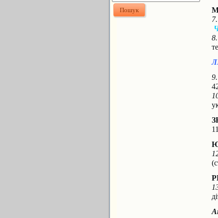
М
7
8
т
Л
9
4
1
у
З
1
Ю
1
(
Р
1
д
А