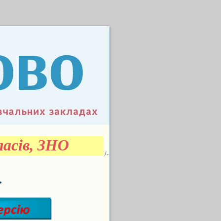
асів, ЗНО
/-
.