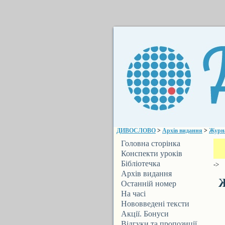
ДИВОСЛОВО
>
Архів видання
>
Журн
Головна сторінка
Конспекти уроків
Бібліотечка
->
ДИВОСЛОВА
Архів видання
Ж
Останній номер
На часі
Нововведені тексти
Акції. Бонуси
Відгуки та пропозиції