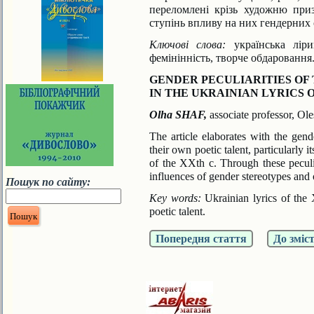
переломлені крізь художню пр
ступінь впливу на них гендерних 
Ключові слова:
українська ліри
фемінінність, творче обда
ровання
GENDER PECULIARITIES OF 
IN THE UKRAINIAN LYRICS O
Olha SHAF,
associate professor,
Ole
The article elaborates with the gende
their own poetic talent,
particularly i
of the XXth c. Through these peculi
influences of gender stereotypes and 
Пошук по сайту:
Key words:
Ukrainian lyrics of the 
poetic talent.
Попередня стаття
До зміс