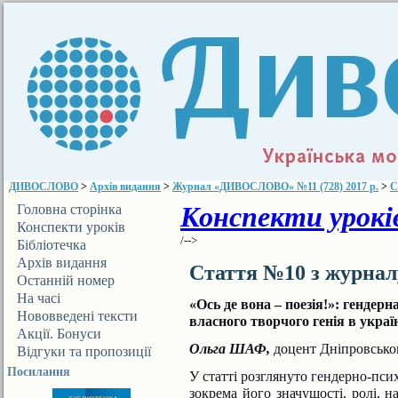
ДИВОСЛОВО
>
Архів видання
>
Журнал «ДИВОСЛОВО» №11 (728) 2017 р.
>
С
Конспекти уроків
Головна сторінка
Конспекти уроків
/-->
Бібліотечка
ДИВОСЛОВА
Архів видання
Стаття №10 з журна
Останній номер
На часі
«Ось де вона – поезія!»: гендерн
Нововведені тексти
власного творчого генія в україн
Акції. Бонуси
Ольга ШАФ,
доцент Дніпровськог
Відгуки та пропозиції
Посилання
У статті розглянуто гендерно-пси
зокрема його
значущості, ролі, н