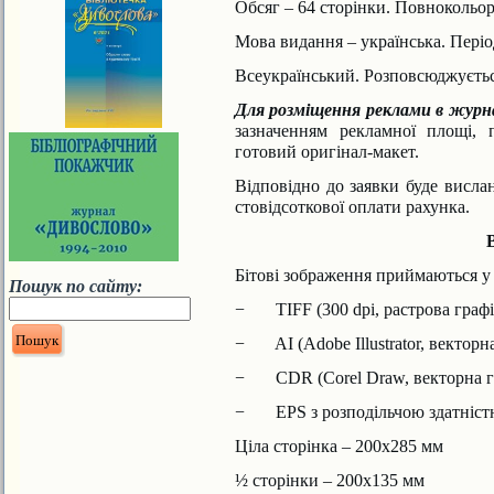
Обсяг – 64 сторінки. Повнокольор
Мова видання – українська. Період
Всеукраїнський. Розповсюджуєтьс
Для розміщення реклами в журн
зазначенням рекламної площі, 
готовий оригінал-макет.
Відповідно до заявки буде висла
стовідсоткової оплати рахунка.
Бітові зображення приймаються у
Пошук по сайту:
− TIFF (300 dpi, растрова графі
− AI (Adobe Illustrator, векторна
− CDR (Corel Draw, векторна г
− EPS з розподільчою здатністю 
Ціла сторінка – 200х285 мм
½ сторінки – 200х135 мм