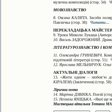
музична композиція) (стор. 34)
Ч
МОВОЗНАВСТВО
8. Оксана КАЛИТА.
Засоби поляр
Павличка (стор. 38)
Читати…
ПЕРЕКЛАДАЦЬКА МАЙСТЕ
9. Уроки Миколи Лукаша (
Авторс
10. Василь ЗАДОРОЖНИЙ.
Драма
ЛІТЕРАТУРОЗНАВСТВО І КО
11. Олександра ГРИНЕВИЧ.
Кому
підлітковій літературі (стор. 51)
12. Ярослава МЕЛЬНИЧУК.
Ольга
АКТУАЛЬНІ ДІАЛОГИ
13. «Жити одним – любов’ю до
КІРАЛЕМ
) (Закінчення) (стор. 5
Лірична нота
14. Марічка ДЗВІНКА.
Поезії (сто
15. Неоніла ЯНІЦЬКА.
«Якої ще м
Мистецька вітальня Тетяни 