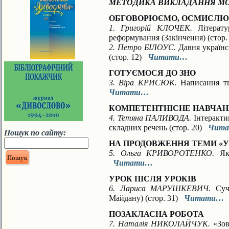
МЕТОДИКА ВИКЛАДАННЯ МО
ОБГОВОРЮЄМО, ОСМИСЛЮ
1. Григорій КЛОЧЕК.
Літератур
реформування (Закінчення) (стор
2. Петро БІЛОУС.
Давня українсь
(стор. 12)
Читати…
ГОТУЄМОСЯ ДО ЗНО
3. Віра КРИСЮК.
Написання тво
Читати…
КОМПЕТЕНТНІСНЕ НАВЧА
4. Тетяна ПАЛИВОДА.
Інтеракти
складних речень (стор. 20)
Чит
Пошук по сайту:
НА ПРОДОВЖЕННЯ ТЕМИ «У
5. Ольга КРИВОРОТЕНКО.
Як 
Читати…
УРОК ПІСЛЯ УРОКІВ
6. Лариса МАРУШКЕВИЧ.
Суча
Майдану) (стор. 31)
Читати…
ПОЗАКЛАСНА РОБОТА
7. Наталія НИКОЛАЙЧУК.
«Зов