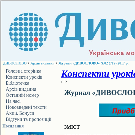
ДИВОСЛОВО
>
Архів видання
>
Журнал «ДИВОСЛОВО» №02 (719) 2017 р.
Конспекти уроків
Головна сторінка
Конспекти уроків
/-->
Бібліотечка
ДИВОСЛОВА
Архів видання
Журнал «ДИВОСЛОВО»
Останній номер
На часі
Нововведені тексти
Акції. Бонуси
Відгуки та пропозиції
Посилання
ЗМІСТ