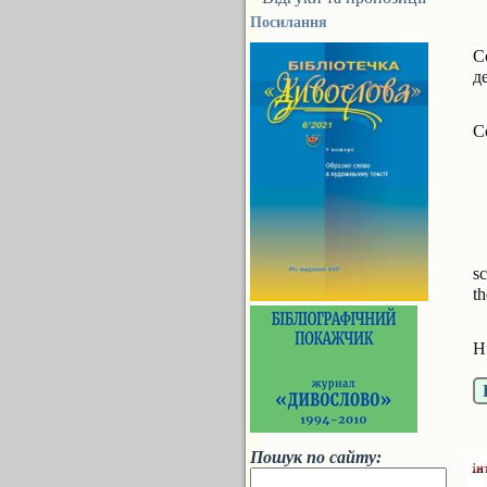
Посилання
С
д
С
sc
th
H
Пошук по сайту: