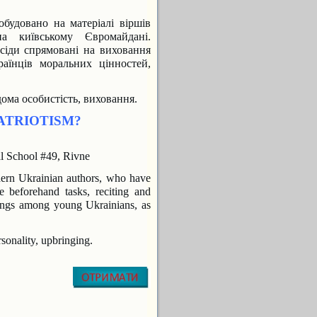
будовано на матеріалі віршів
а київському Євромайдані.
есіди
спрямовані на виховання
аїнців моральних цінностей,
дома особистість, виховання.
ATRIOTISM?
l School #49, Rivne
dern Ukrainian authors, who have
beforehand tasks, reciting and
elings among young Ukrainians, as
sonality, upbringing.