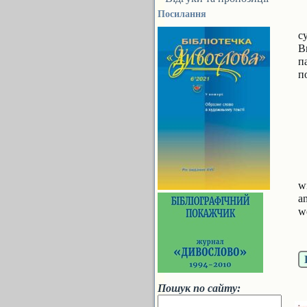
Посилання
с
В
п
п
w
a
we
Пошук по сайту: