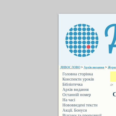
ДИВОСЛОВО
>
Архів видання
>
Журн
Головна сторінка
Конспекти уроків
Бібліотечка
->
ДИВОСЛОВА
Архів видання
С
Останній номер
На часі
Нововведені тексти
Акції. Бонуси
Відгуки та пропозиції