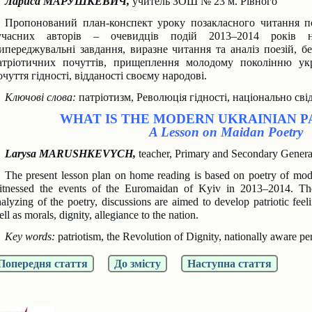
Лариса МАРУШКЕВИЧ,
учитель ЗОШ № 23 м. Рівного
Пропонований план-конспект уроку позакласного читання по
учасних авторів – очевид
ців подій 2013–2014 років н
ипереджувальні завдання, виразне читання та аналіз поезій, б
атріотичних почуттів, прищеплення молодому поколінню укр
о
чуття гідності, відданості своєму народові.
Ключові слова:
патріотизм, Революція гідності, національно сві
WHAT IS THE MODERN UKRAINIAN P
A Lesson on Maidan Poetry
Larysa MARUSHKEVYCH,
teacher, Primary and Secondary Genera
The present lesson plan on home reading is based on poetry of mo
itnessed the events of
the Euromaidan of Kyiv in 2013–2014. The 
nalyzing of the poetry, discussions are aimed to develop
patriotic fe
ll as morals, dignity, allegiance to the nation.
Key words:
patriotism, the Revolution of Dignity, nationally aware per
Попередня стаття
До змісту
Наступна стаття