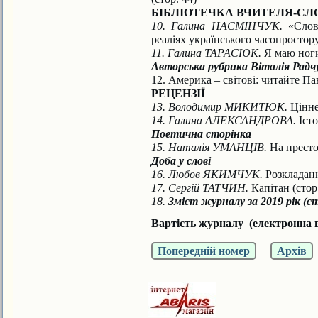
БІБЛІОТЕЧКА ВЧИТЕЛЯ-С
10. Галина НАСМІНЧУК.
«Слово
реаліях українського часопростору
11. Галина ТАРАСЮК.
Я маю ноги
Авторська рубрика Віталія Радч
12. Америка – світові: читайте Па
РЕЦЕНЗІЇ
13. Володимир МИКИТЮК.
Цінне 
14. Галина АЛЕКСАНДРОВА.
Істо
Поетична сторінка
15. Наталія УМАНЦІВ.
На престол
Доба у слові
16. Любов ЯКИМЧУК.
Розкладанн
17. Сергій ТАТЧИН.
Капітан (стор.
18.
Зміст журналу за 2019 рік (с
Вартість журналу (електронна в
Попередній номер
Архів