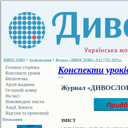
ДИВОСЛОВО
>
Архів видання
>
Журнал «ДИВОСЛОВО» №12 (753) 2019 р.
Конспекти уроків
Головна сторінка
Конспекти уроків
/-->
Бібліотечка
ДИВОСЛОВА
Архів видання
Журнал «ДИВОСЛОВО»
Останній номер
На часі
Нововведені тексти
Акції. Бонуси
Відгуки та пропозиції
Посилання
ЗМІСТ