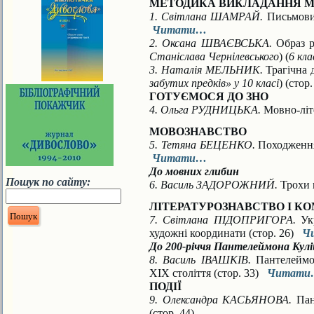
МЕТОДИКА ВИКЛАДАННЯ МО
1. Світлана ШАМРАЙ.
Письмовий
Читати…
2. Оксана ШВАЄВСЬКА.
Образ р
Станіслава Чернілевського
) (
6 кла
3. Наталія МЕЛЬНИК.
Трагічна д
забутих предків» у 10 класі
) (стор
ГОТУЄМОСЯ ДО ЗНО
4. Ольга РУДНИЦЬКА.
Мовно-літе
МОВОЗНАВСТВО
5. Тетяна БЕЦЕНКО.
Походження
Читати…
До мовних глибин
Пошук по сайту:
6. Василь ЗАДОРОЖНИЙ.
Трохи 
ЛІТЕРАТУРОЗНАВСТВО І К
7. Світлана ПІДОПРИГОРА.
Укр
художні координати (стор. 26)
Ч
До 200-річчя Пантелеймона Кул
8. Василь ІВАШКІВ.
Пантелеймон
ХІХ століття (стор. 33)
Читати
ПОДІЇ
9. Олександра КАСЬЯНОВА.
Пант
(стор. 44)