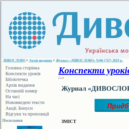
ДИВОСЛОВО
>
Архів видання
>
Журнал «ДИВОСЛОВО» №06 (747) 2019 р.
Конспекти уроків
Головна сторінка
Конспекти уроків
/-->
Бібліотечка
ДИВОСЛОВА
Архів видання
Журнал «ДИВОСЛОВО»
Останній номер
На часі
Нововведені тексти
Акції. Бонуси
Відгуки та пропозиції
Посилання
ЗМІСТ