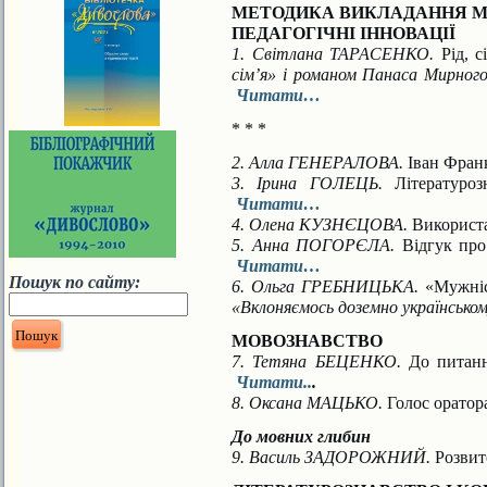
МЕТОДИКА ВИКЛАДАННЯ МО
ПЕДАГОГІЧНІ ІННОВАЦІЇ
1. Світлана ТАРАСЕНКО.
Рід, с
сім’я»
і романом Панаса Мирного 
Читати…
* * *
2. Алла ГЕНЕРАЛОВА.
Іван Франк
3. Ірина ГОЛЕЦЬ.
Літературозн
Читати…
4. Олена КУЗНЄЦОВА.
Використа
5. Анна ПОГОРЄЛА.
Відгук про 
Читати…
Пошук по сайту:
6. Ольга ГРЕБНИЦЬКА.
«Мужніст
«Вклоняємось доземно українсько
МОВОЗНАВСТВО
7. Тетяна БЕЦЕНКО.
До питанн
Читати..
.
8. Оксана МАЦЬКО.
Голос оратор
До мовних глибин
9. Василь ЗАДОРОЖНИЙ.
Розвито