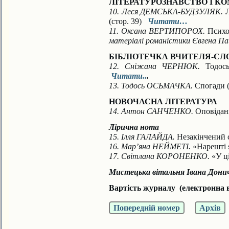
ЛІТЕРАТУРОЗНАВСТВО І К
10. Леся ДЕМСЬКА-БУДЗУЛЯК.
Л
(стор. 39)
Читати…
11. Оксана ВЕРТИПОРОХ.
Психо
матеріалі романістики Євгена Па
БІБЛІОТЕЧКА ВЧИТЕЛЯ-С
12. Сніжана ЧЕРНЮК.
Тодось
Читати..
.
13. Тодось ОСЬМАЧКА.
Спогади 
НОВОЧАСНА ЛІТЕРАТУРА
14. Антон САНЧЕНКО.
Оповіданн
Лірична нота
15. Ілля ГАЛАЙДА.
Незакінчений с
16. Мар’яна НЕЙМЕТІ.
«Нарешті я
17. Світлана КОРОНЕНКО.
«У ці
Мистецька вітальня Івана Донич
Вартість журналу (електронна в
Попередній номер
Архів