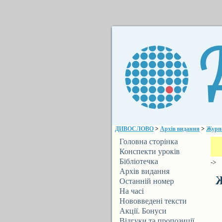
ДИВОСЛОВО
>
Архів видання
>
Журн
Головна сторінка
Конспекти уроків
Бібліотечка
->
ДИВОСЛОВА
Архів видання
Ж
Останній номер
На часі
Нововведені тексти
Акції. Бонуси
Відгуки та пропозиції