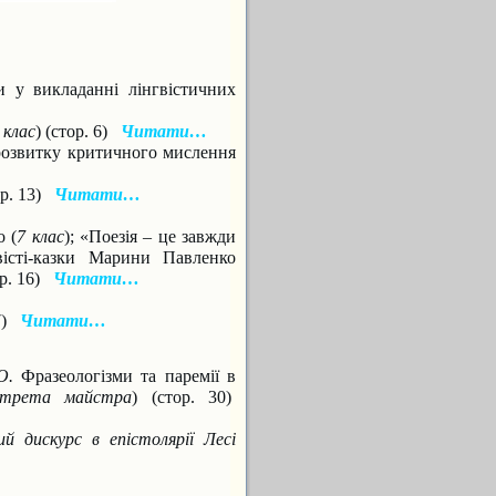
 у викладанні лінгвістичних
 клас
) (стор. 6)
Читати…
розвитку критичного мислення
ор. 13)
Читати…
 (
7 клас
); «Поезія – це завжди
вісті-казки Марини Павленко
ор. 16)
Читати…
27)
Читати…
О.
Фразеологізми та паремії в
трета майстра
) (стор. 30)
ий дискурс в епістолярії
Лесі