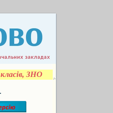
класів, ЗНО
/-
.