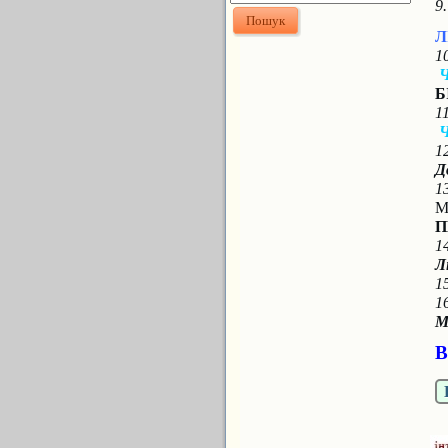
9
Л
1
Б
1
1
Д
1
М
П
1
Л
1
1
М
В