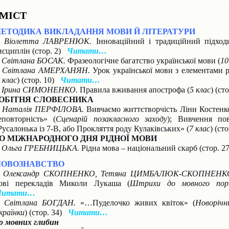
МІСТ
ЕТОДИКА ВИКЛАДАННЯ МОВИ Й ЛІТЕРАТУРИ
. Віолетта ЛАВРЕНЮК.
Інноваційний і традиційний підходи
исциплін (стор. 2)
Читати…
. Світлана БОСАК.
Фразеологічне багатство української мови (
10
. Світлана АМЕРХАНЯН.
Урок української мови з елементами 
 клас
) (стор. 10)
Читати…
. Ірина СИМОНЕНКО.
Правила вживання апострофа (
5 клас
) (ст
ОБІТНЯ СЛОВЕСНИКА
. Наталія ПЕРФІЛОВА.
Вивчаємо життєтворчість Ліни Костенко
еповторність» (
Сценарій позакласного заходу
); Вивчення по
Русалонька із 7-В, або Прокляття роду Кулаківських» (
7 клас
) (ст
О МІЖНАРОДНОГО ДНЯ РІДНОЇ МОВИ
. Ольга ГРЕБНИЦЬКА.
Рідна мова – національний скарб (стор. 
ОВОЗНАВСТВО
. Олександр СКОПНЕНКО, Тетяна ЦИМБАЛЮК-СКОПНЕНК
ові перекладів Миколи Лукаша (
Штрихи до мовного пор
Читати…
. Світлана БОГДАН.
«…Пуделочко живих квіток» (
Новорічн
країнки
) (стор. 34)
Читати…
о мовних глибин