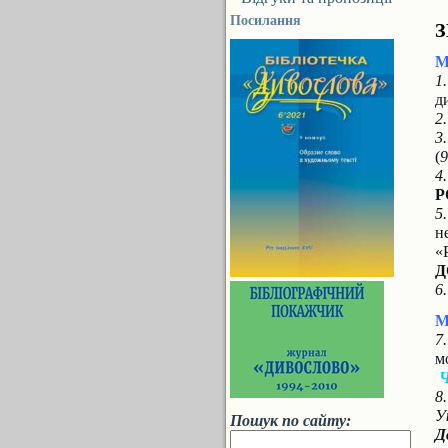
Посилання
З
М
1
д
2
3
(
9
4
Р
5
н
«
Д
6
М
7
м
8
У
Пошук по сайту:
Д