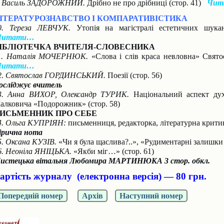
. Василь ЗАДОРОЖНИЙ.
Дрібно не про дрібниці (стор. 41)
Чит
ІТЕРАТУРОЗНАВСТВО І КОМПАРАТИВІСТИКА
0. Тереза ЛЕВЧУК.
Утопія на магістралі естетичних шукан
Читати…
ІБЛІОТЕЧКА ВЧИТЕЛЯ-СЛОВЕСНИКА
1. Наталія МОЧЕРНЮК.
«Слова і слів краса невловна» Свято
Читати…
2. Святослав ГОРДИНСЬКИЙ.
Поезії (стор. 56)
осліджує вчитель
3. Анна ВИХОР, Олександр ТУРИК.
Національний аспект духо
алковича «Подорожник» (стор. 58)
ИСЬМЕННИК ПРО СЕБЕ
4. Ольга КУПРІЯН:
письменниця, редакторка, літературна крити
ірична нота
5. Оксана КУЗІВ.
«Чи я була щаслива?..», «Рудиментарні залишки
6. Неоніла ЯНІЦЬКА.
«Якби міг…» (стор. 61)
истецька вітальня Любомира МАРТИНЮКА 3 стор. обкл.
артість журналу (електронна версія) — 80 грн.
Попередній номер
Архів
Наступний номер