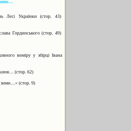
ати…
ь Лесі Українки (стор. 43)
слава Гординського (стор. 49)
вного виміру у збірці Івана
киня… (стор. 62)
 зими…» (стор. 9)