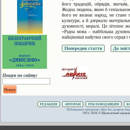
його традицій, обрядів, звичаїв
Жодна людина, якою б геніальною 
його не визнає народ, не стане
культури, а й дзеркало матеріаль
духовності, моралі. Це літопис жит
«Рідна мова – найбільша духовна
найцінніші набутки свого серця і му
Попередня стаття
До зміс
Пошук по сайту:
РЕДАКЦІЯ
АВТОРАМ
РЕКЛАМОДАВЦЯМ
К
Публікувати матеріали сайта без дозволу 
1951-2026 © Щомісячний науков