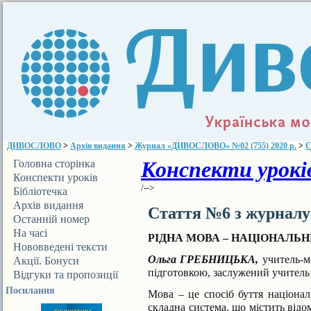
ДИВОСЛОВО
>
Архів видання
>
Журнал «ДИВОСЛОВО» №02 (755) 2020 р.
>
С
Конспекти уроків
Головна сторінка
Конспекти уроків
/-->
Бібліотечка
ДИВОСЛОВА
Архів видання
Стаття №6 з журнал
Останній номер
На часі
РІДНА МОВА – НАЦІОНАЛЬ
Нововведені тексти
Ольга ГРЕБНИЦЬКА,
учитель-м
Акції. Бонуси
підготовкою, заслужений учитель
Відгуки та пропозиції
Посилання
Мова – це спосіб буття національ
складна система, що містить відом