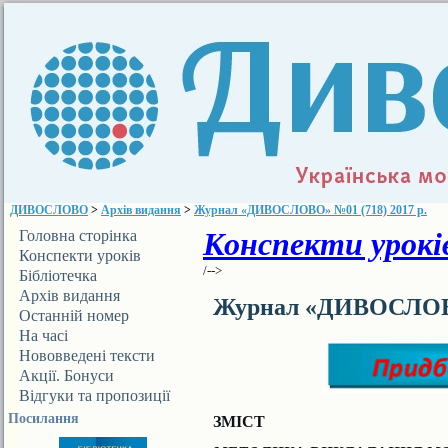
ДИВОСЛОВО
>
Архів видання
>
Журнал «ДИВОСЛОВО» №01 (718) 2017 р.
Конспекти уроків
Головна сторінка
Конспекти уроків
/-->
Бібліотечка
ДИВОСЛОВА
Архів видання
Журнал «ДИВОСЛОВО»
Останній номер
На часі
Нововведені тексти
Акції. Бонуси
Відгуки та пропозиції
Посилання
ЗМІСТ