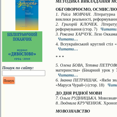
МЕТОДИКА ВИКЛАДАННЯ МО
ОБГОВОРЮЄМО, ОСМИСЛЮ
1. Раїса МОВЧАН.
Літературна 
виклики реальності, реформуванн
2. Григорій КЛОЧЕК.
Літератур
реформування (стор. 7)
Читат
3. Роксана ХАРЧУК.
Лезо Оккама 
Читати…
4. Всеукраїнський круглий стіл «Ш
Читати…
* * *
5. Олена БОВА, Тетяна ПЕТРОВ
Пошук по сайту:
материнства» (Бінарний урок у 7
Читати…
6. Іванна ПЕТРИШАК.
«Якби зна
«Маруся Чурай») (стор. 18)
Чит
ДО ДНЯ РІДНОЇ МОВИ
7. Ольга РУДНИЦЬКА.
Мовознавчи
8. Людмила КРУЧЕНЮК.
Хронопи
МОВОЗНАВСТВО