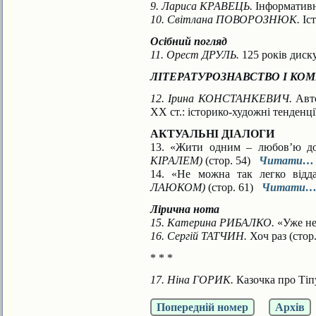
9. Лариса КРАВЕЦЬ.
Інформативні
10. Світлана ПОВОРОЗНЮК.
Іст
Осібний погляд
11. Орест ДРУЛЬ.
125 років диску
ЛІТЕРАТУРОЗНАВСТВО І КО
12. Ірина КОНСТАНКЕВИЧ.
Авто
XX ст.: історико-художні тенденці
АКТУАЛЬНІ ДІАЛОГИ
13. «Жити одним – любов’ю до
КІРАЛЕМ)
(стор. 54)
Читати…
14. «Не можна так легко відд
ЛАЮКОМ)
(стор. 61)
Читати
Лірична нота
15. Катерина РИБАЛКО.
«Уже не
16. Сергій ТАТЧИН.
Хоч раз (сто
* * *
17. Ніна ГОРИК.
Казочка про Тіп
Попередній номер
Архів