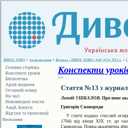
ДИВОСЛОВО
>
Архів видання
>
Журнал «ДИВОСЛОВО» №05 (674) 2013 р.
>
С
Конспекти уроків
Головна сторінка
Конспекти уроків
/-->
Бібліотечка
ДИВОСЛОВА
Архів видання
Стаття №13 з журна
Останній номер
На часі
Леонід УШКАЛОВ.
Про нове ака
Нововведені тексти
Григорія Сковороди
Акції. Бонуси
Відгуки та пропозиції
У статті подано стислий огляд
Посилання
1794) від кінця ХІХ ст. до сь
Сковорода. Повна академічна збір