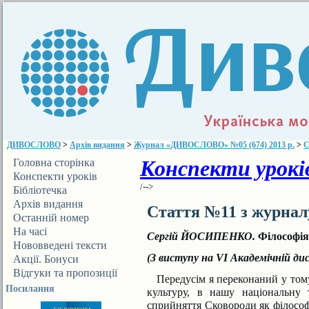
ДИВОСЛОВО
>
Архів видання
>
Журнал «ДИВОСЛОВО» №05 (674) 2013 р.
>
С
Конспекти уроків
Головна сторінка
Конспекти уроків
/-->
Бібліотечка
ДИВОСЛОВА
Архів видання
Стаття №11 з журна
Останній номер
На часі
Сергій ЙОСИПЕНКО.
Філософія,
Нововведені тексти
(З виступу на VI Академічній дис
Акції. Бонуси
Відгуки та пропозиції
Передусім я переконаний у тому
Посилання
культуру, в нашу національну 
сприйняття Сковороди як філософ