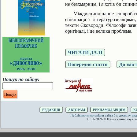
не безхмарним, і я хотів би спин
Міждисциплінарне співробітни
співпра­ця з літературознавцям
тексти Сковоро­ди. Філософи зазв
оригіналі, і це вели­ка проблема.
ЧИТАТИ ДАЛІ
Попередня стаття
До зміс
Пошук по сайту:
РЕДАКЦІЯ
АВТОРАМ
РЕКЛАМОДАВЦЯМ
К
Публікувати матеріали сайта без дозволу 
1951-2026 © Щомісячний науков