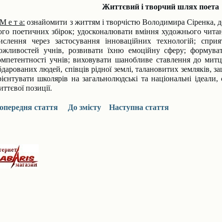
Життєвий і творчий шлях поета
М е т а:
ознайомити з життям і творчістю Володи­мира Сіренка, д
ого поетичних збірок; удосконалювати вміння худож­нього читан
ислення через застосування інно­ваційних технологій; сприят
ожливостей учнів, розвивати їхню емоційну сферу; форму­ват
омпе­тентності учнів; виховувати шанобливе ставлення до мит
бдарованих людей, співців рідної землі, талановитих земляків, з
рієн­тувати школярів на загальнолюдські та національні ідеали
иттєвої позиції.
опередня стаття
До змісту
Наступна стаття