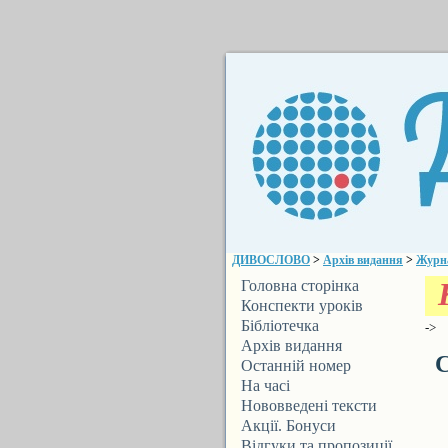
ДИВОСЛОВО
>
Архів видання
>
Журна
К
Головна сторінка
Конспекти уроків
Бібліотечка
->
ДИВОСЛОВА
Архів видання
С
Останній номер
На часі
Нововведені тексти
Акції. Бонуси
Відгуки та пропозиції