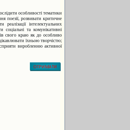
ослідити особливості тематики
ня поезії, розвивати критич­не
и реалізації інтелектуальних
и соціальні та комунікативні
ців свого краю як до особливо
ацікавлювати їхньою творчістю;
, сприяти вироблен­ню активної