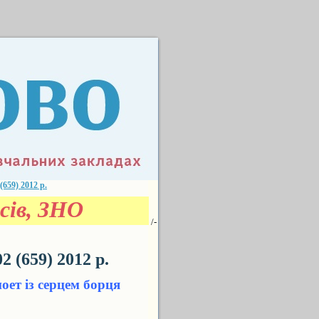
59) 2012 р.
сів, ЗНО
/-
(659) 2012 р.
ет із серцем борця