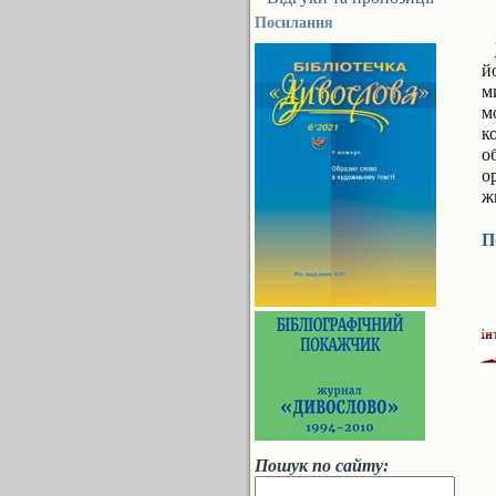
Посилання
й
м
м
к
о
о
ж
П
Пошук по сайту: