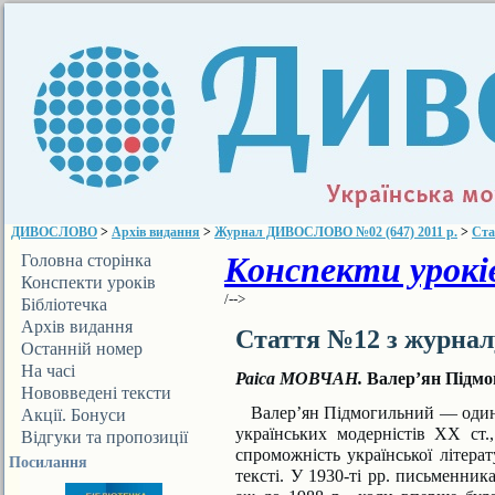
ДИВОСЛОВО
>
Архів видання
>
Журнал ДИВОСЛОВО №02 (647) 2011 р.
>
Ста
Конспекти уроків
Головна сторінка
Конспекти уроків
/-->
Бібліотечка
ДИВОСЛОВА
Архів видання
Стаття №12 з журна
Останній номер
На часі
Раіса МОВЧАН.
Валер’ян Підмо
Нововведені тексти
Валер’ян Підмогильний — один і
Акції. Бонуси
українських модерністів XX ст.,
Відгуки та пропозиції
спроможність української літера
Посилання
тексті. У 1930-ті рр. письменник