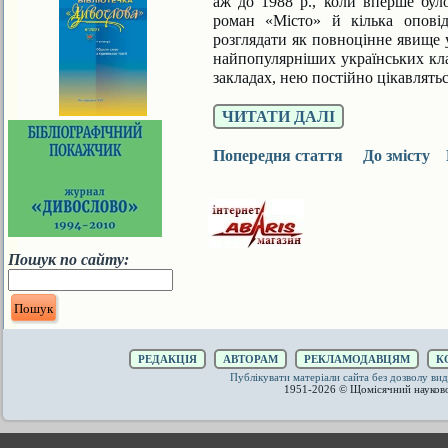
аж до 1988 р., коли вперше бул
роман «Місто» й кілька опові
розглядати як повноцінне яви­ще 
найпопулярніших українських кла­
закладах, нею постійно цікавлятьс
ЧИТАТИ ДАЛІ
Попередня стаття
До змісту
Пошук по сайту:
РЕДАКЦІЯ
АВТОРАМ
РЕКЛАМОДАВЦЯМ
К
Публікувати матеріали сайта без дозволу 
1951-2026 © Щомісячний науков