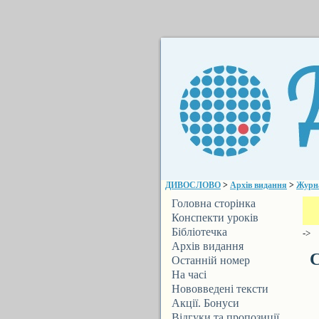
ДИВОСЛОВО
>
Архів видання
>
Журн
Головна сторінка
Конспекти уроків
Бібліотечка
->
ДИВОСЛОВА
Архів видання
С
Останній номер
На часі
Нововведені тексти
Акції. Бонуси
Відгуки та пропозиції