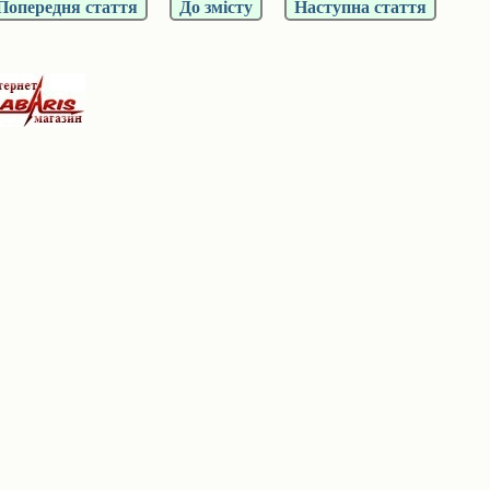
Попередня стаття
До змісту
Наступна стаття