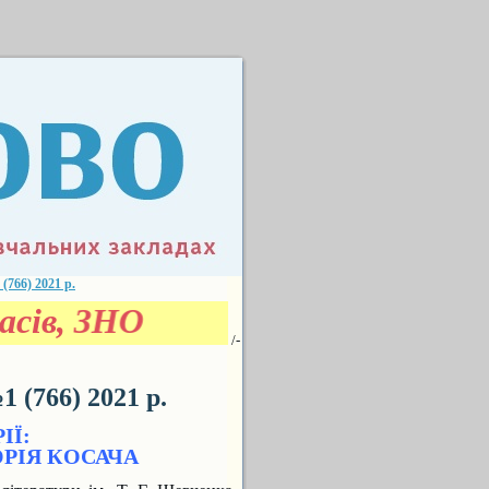
66) 2021 р.
сів, ЗНО
/-
(766) 2021 р.
ІЇ:
ЮРІЯ КОСАЧА