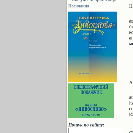
Н
Посилання
а
й
к
а
м
A
a
i
c
id
Пошук по сайту: