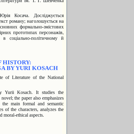
 літератури ім. Т. Г. Шевченка
Юрія Косача. Досліджується
текст роману; наголошується на
основних формально-змістових
вірних прототипах
персонажів,
я в соціально-політичному й
 HISTORY:
GA BY YURI KOSACH
te of Literature
of the National
 Yurii Kosach. It studies the
e novel; the paper also emphasizes
as the main formal and semantic
pes of the
characters, analyzes the
nd moral-ethical aspects.