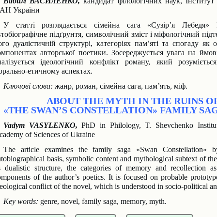
Вадим ВАСИЛЕНКО,
кандидат філологічних наук,
Інститут
АН України
У статті розглядається сімейна сага «Сузір’я Лебедя» 
втобіографічне підґрунтя, симво
лічний зміст і міфологічний під
ого дуалістичній структурі, категоріях пам’яті та спога
ду як 
омпонентах авторської поетики. Зосереджується увага на ймо
налізується ідеологічний конфлікт роману, який розумієтьс
орально-етичному
аспектах.
Ключові слова:
жанр, роман, сімейна сага, пам’ять, міф.
ABOUT THE MYTH IN THE RUINS OF
«THE SWAN’S CONSTELLATION» FAMILY SA
Vadym VASYLENKO,
PhD in Philology, T. Shevchenko Institu
cademy of Sciences of Ukraine
The article examines the family saga «Swan Constellation» by
utobiographical basis, symbolic
content and mythological subtext of th
ts dualistic structure, the categories of memory and
recollection 
omponents of the author’s poetics. It is focused on probable prototy
eological conflict of the novel, which is understood in socio-political a
Key words:
genre, novel, family saga, memory, myth.