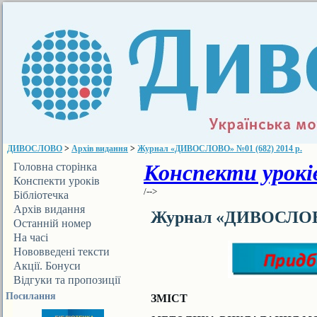
ДИВОСЛОВО
>
Архів видання
>
Журнал «ДИВОСЛОВО» №01 (682) 2014 р.
Конспекти уроків
Головна сторінка
Конспекти уроків
/-->
Бібліотечка
ДИВОСЛОВА
Архів видання
Журнал «ДИВОСЛОВО»
Останній номер
На часі
Нововведені тексти
Акції. Бонуси
Відгуки та пропозиції
Посилання
ЗМІСТ