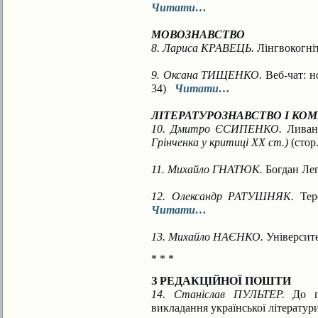
Читати…
МОВОЗНАВСТВО
8. Лариса КРАВЕЦЬ.
Лінгвокогні
9. Оксана ТИЩЕНКО.
Веб-чат: н
34)
Читати…
ЛІТЕРАТУРОЗНАВСТВО І КО
10. Дмитро ЄСИПЕНКО.
Ливан
Грінченка
у критиці ХХ ст.)
(стор
11. Михайло ГНАТЮК.
Богдан Л
12. Олександр РАТУШНЯК.
Тер
Читати…
13. Михайло НАЄНКО.
Університе
* * *
З РЕДАКЦІЙНОЇ ПОШТИ
14. Станіслав ПУЛЬТЕР.
До п
викладання української літератур