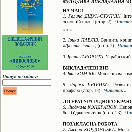
МЕТОДИКА ВИКЛАДАННЯ МО
НА ЧАСІ
1. Галина ДІДУК-СТУП’ЯК.
Інт
основній школі (стор. 2)
Читат
* * *
2. Ірина ПАВЛІВ.
Бринить кри
«Дієприслівник»)
(стор. 7)
Чита
3. Ірина ТАРОВИТА.
Український
ВИКЛАДАЧЕВІ ВНЗ
4. Іван ХОМ’ЯК.
Мовленнєва комп
Пошук по сайту:
5. Лариса БУТЕНКО.
Розвиток
профілю (стор. 18)
Читати…
ЛІТЕРАТУРА РІДНОГО КРАЮ
6. Людмила КОНДРАТЮК.
Непов
бог і бджоленятко» (стор. 23)
Чи
ПОЗАКЛАСНА РОБОТА
7. Альона КОРДОНСЬКА.
Мова –