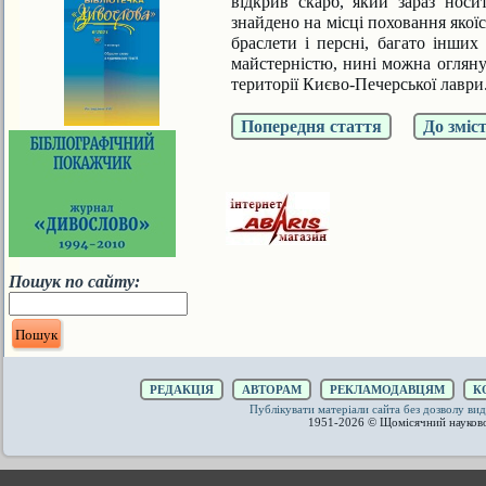
відкрив скарб, який зараз носи
знайдено на місці поховання якоїс
браслети і персні, багато інших
майстерністю, нині можна огляну
території Києво-Печерської лаври
Попередня стаття
До зміс
Пошук по сайту:
РЕДАКЦІЯ
АВТОРАМ
РЕКЛАМОДАВЦЯМ
К
Публікувати матеріали сайта без дозволу 
1951-2026 © Щомісячний науков