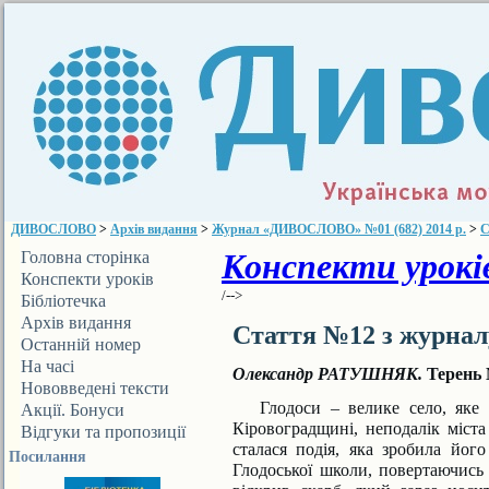
ДИВОСЛОВО
>
Архів видання
>
Журнал «ДИВОСЛОВО» №01 (682) 2014 р.
>
С
Конспекти уроків
Головна сторінка
Конспекти уроків
/-->
Бібліотечка
ДИВОСЛОВА
Архів видання
Стаття №12 з журна
Останній номер
На часі
Олександр РАТУШНЯК.
Терень 
Нововведені тексти
Глодоси – велике село, яке 
Акції. Бонуси
Кіровоградщині, неподалік міста
Відгуки та пропозиції
сталася подія, яка зробила йо
Посилання
Глодоської школи, повертаючись 