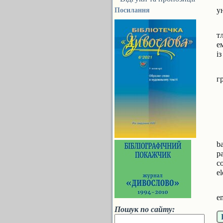
у
Посилання
т
е
і
г
b
p
c
e
em
Пошук по сайту: