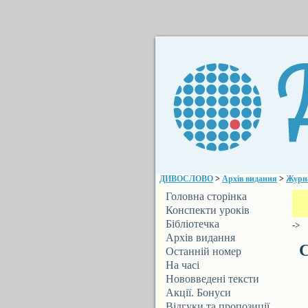
ДИВОСЛОВО
>
Архів видання
>
Журн
Головна сторінка
Конспекти уроків
Бібліотечка
->
ДИВОСЛОВА
Архів видання
С
Останній номер
На часі
Нововведені тексти
Акції. Бонуси
Відгуки та пропозиції