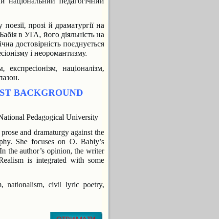
й національний педагогічний
 поезії, прозі й драматургії на
абія в УГА, його діяльність на
чна достовірність поєднується
сіонізму і неоромантизму.
, експресіонізм, націоналізм,
пазон.
INST BACKGROUND
 National Pedagogical University
, prose and dramaturgy against the
raphy. She focuses on O. Babiy’s
 In the author’s opinion, the writer
Realism is integrated with some
 nationalism, civil lyric poetry,