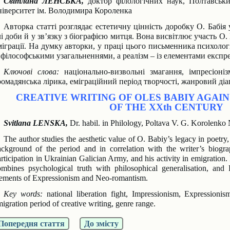
Світлана ЛЕНСЬКА,
доктор філологічних наук,
Полтавськи
ніверситет ім. Володимира Короленка
Авторка статті розглядає естетичну цінність доробку О. Бабія у
лі доби й у зв’язку з
біографією митця. Вона висвітлює участь О. Б
міграції. На думку авторки, у праці цьо
го письменника психологі
з філософськими узагальненнями, а реалізм – із елементами
експре
Ключові слова:
національно-визвольні змагання, імпресіонізм
ромадянська лірика,
еміграційний період творчості, жанровий діа
CREATIVE WRITING OF OLES BABIY AGA
OF THE XXth CENTURY
Svitlana LENSKA,
Dr. habil. in Philology, Poltava V. G. Korolenko
The author studies the aesthetic value of O. Babiy’s legacy in poetry
ackground of the
period and in correlation with the writer’s biog
articipation in Ukrainian Galician Army, and
his activity in emigration.
ombines psychological truth with philosophical generalisation, and
lements of Expressionism and Neo-romantism.
Key words:
national liberation fight, Impressionism, Expressionism,
igration period of creative
writing, genre range.
Попередня стаття
До змісту