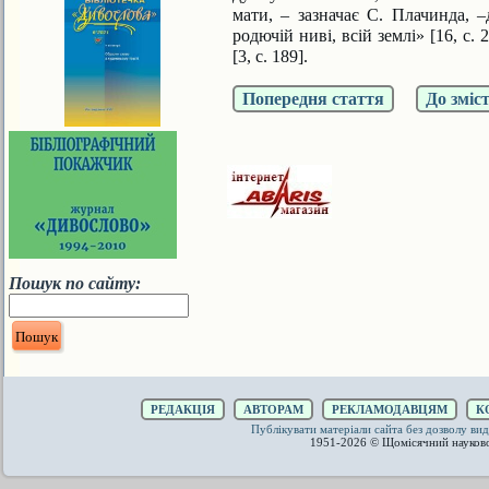
мати, – зазначає С. Плачинда, –
родючій ниві, всій землі» [16, с.
[3, с. 189].
Попередня стаття
До зміс
Пошук по сайту:
РЕДАКЦІЯ
АВТОРАМ
РЕКЛАМОДАВЦЯМ
К
Публікувати матеріали сайта без дозволу 
1951-2026 © Щомісячний науков