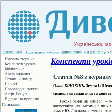
ДИВОСЛОВО
>
Архів видання
>
Журнал «ДИВОСЛОВО» №11 (692) 2014 р.
>
С
Конспекти уроків
Головна сторінка
Конспекти уроків
/-->
Бібліотечка
ДИВОСЛОВА
Архів видання
Стаття №8 з журнал
Останній номер
На часі
Ольга БІЛОКІНЬ.
Земля із Шевч
Нововведені тексти
символьна семантика та конот
Акції. Бонуси
Відгуки та пропозиції
Грудка землі як символ – мет
Посилання
космогонічними міфами різних на
думку Ю. Лотмана, символ ніколи 