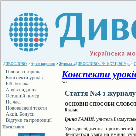
ДИВОСЛОВО
>
Архів видання
>
Журнал «ДИВОСЛОВО» №10 (751) 2019 р.
>
С
Конспекти уроків
Головна сторінка
Конспекти уроків
/-->
Бібліотечка
ДИВОСЛОВА
Архів видання
Стаття №4 з журнал
Останній номер
На часі
ОСНОВНІ СПОСОБИ СЛОВО
Нововведені тексти
6 клас
Акції. Бонуси
Ірина ГАМІЙ,
учитель Бахмутсько
Відгуки та пропозиції
Посилання
Урок-дослідження присвячений
Звертається увага на вміння учн