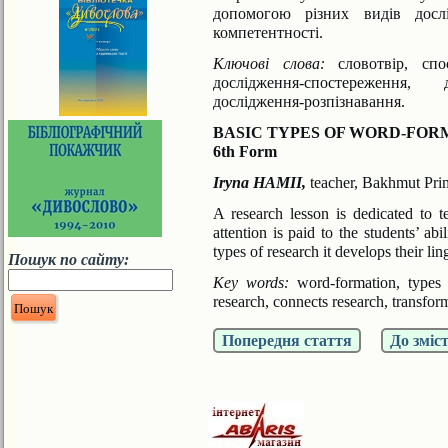
допомогою різних видів дослі
компетентності.
Ключові слова:
словотвір, спос
дослідження-спостереження, 
дослідження-розпізнавання.
BASIC TYPES OF WORD-FOR
6th Form
Iryna HAMII,
teacher, Bakhmut Pri
A research lesson is dedicated to t
attention is paid to the students’ a
types of research it develops their l
Пошук по сайту:
Key words:
word-formation, types o
research, connects research, transfor
Попередня стаття
До зміс