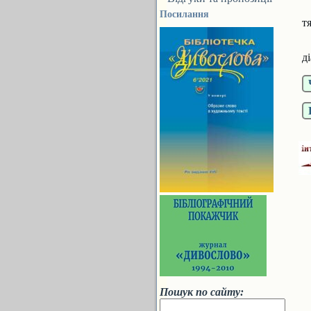
У
Посилання
т
К
д
Пошук по сайту: