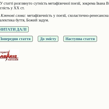
 статтi розглянуто сутнiсть метафiзичної поезiї, зокрема Івана 
яглiсть у ХХ ст.
лючовi слова:
метафiзичнiсть у поезiї, схоластично-ренесансна
iалектика буття, Божий задум.
ЧИТАТИ ДАЛІ
Попередня стаття
До змісту
Наступна стаття