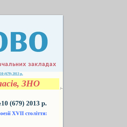
(679) 2013 р.
асів, ЗНО
/-
 (679) 2013 р.
езії ХVIІ століття: