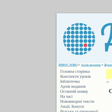
ДИВОСЛОВО
>
Архів видання
>
Журн
Головна сторінка
Конспекти уроків
Бібліотечка
->
ДИВОСЛОВА
Архів видання
С
Останній номер
На часі
Нововведені тексти
Акції. Бонуси
Відгуки та пропозиції