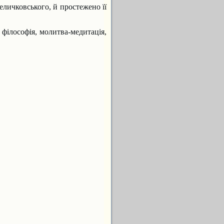
Величковського, й простежено її
 фiлософiя, молитва-медитацiя,