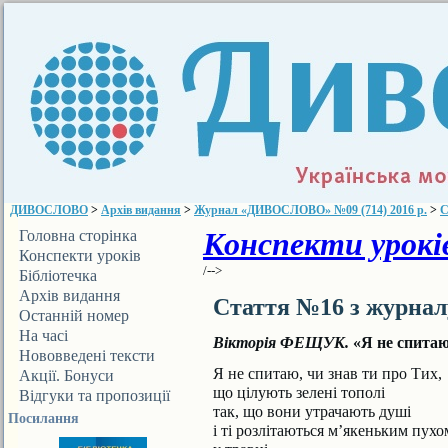
ДИВОСЛОВО
>
Архів видання
>
Журнал «ДИВОСЛОВО» №09 (714) 2016 р.
>
С
Конспекти уроків
Головна сторінка
Конспекти уроків
/-->
Бібліотечка
ДИВОСЛОВА
Архів видання
Стаття №16 з журна
Останній номер
На часі
Вікторія ФЕЩУК.
«Я не спита
Нововведені тексти
Я не спитаю, чи знав ти про Тих,
Акції. Бонуси
що цілують зелені тополі
Відгуки та пропозиції
так, що вони утрачають душі
Посилання
і ті розлітаються м’якеньким пухо