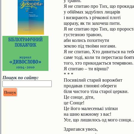
у травні.
Я не спитаю про Тих, що прокид
у обіймах задублих лицарів
і визирають з річкової плоті
щоразу, як ти захочеш пити.
Я не спитаю про Тих, що пророс
густезною травою,
аби колись похитнути
землю під твоїми ногами.
Я не спитаю, Хто дивиться на теб
саме тоді, коли ти перестаєш боят
того, хто прикидається темрявою.
Я спитаю – ти віриш?
* * *
Пошук по сайту:
Посивілий старий ворожбит
продавав глиняні обереги
біля чистого тіла старої церкви.
Це сонце, діти,
це Сонце!
Це його малесенькі зліпки
на шию кожному з вас!
Усе, що лишилось од мого сонця
Здригався увесь,