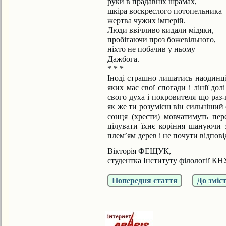
руки в прадавніх шрамах,
шкіра воскреслого потопельника 
жертва чужих імперій.
Люди ввічливо кидали мідяки,
пробігаючи проз божевільного,
ніхто не побачив у ньому
Дажбога.
* * *
Іноді страшно лишатись наодинці
яких має свої спогади і лінії дол
свого духа і покровителя що раз-п
як же ти розумієш він сильніший 
сонця (хрести) мовчатимуть пер
цілувати їхнє коріння шануючи з
плем’ям дерев і не почути відповід
Вікторія ФЕЩУК,
студентка Інституту філології КН
Попередня стаття
До зміс