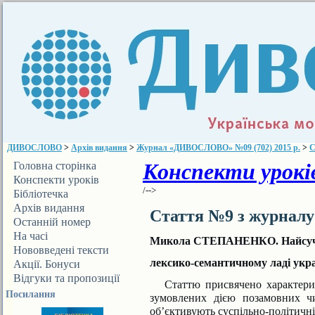
ДИВОСЛОВО
>
Архів видання
>
Журнал «ДИВОСЛОВО» №09 (702) 2015 р.
>
С
Конспекти уроків
Головна сторінка
Конспекти уроків
/-->
Бібліотечка
ДИВОСЛОВА
Архів видання
Стаття №9 з журнал
Останній номер
На часі
Микола СТЕПАНЕНКО. Найсуча
Нововведені тексти
лексико-семантичному ладі укра
Акції. Бонуси
Відгуки та пропозиції
Статтю присвячено характерист
Посилання
зумовлених дією позамовних чи
об’єктивують суспільно-політичні