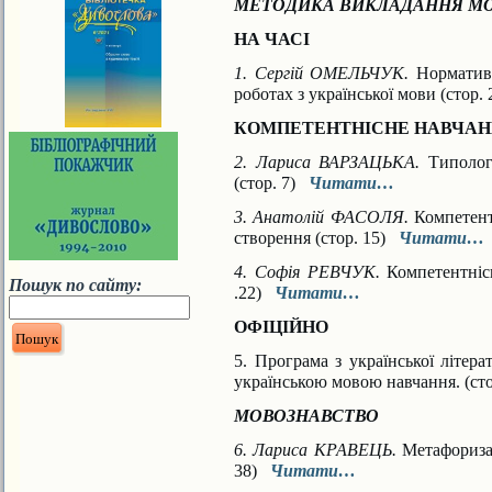
МЕТОДИКА ВИКЛАДАННЯ МО
НА ЧАСІ
1. Сергій ОМЕЛЬЧУК.
Норматив
роботах з української мови (стор.
КОМПЕТЕНТНІСНЕ НАВЧА
2. Лариса ВАРЗАЦЬКА.
Типолог
(стор. 7)
Читати…
3. Анатолій ФАСОЛЯ.
Компетент
створення (стор. 15)
Читати…
4. Софія РЕВЧУК.
Компетентніс
Пошук по сайту:
.22)
Читати…
ОФІЦІЙНО
5. Програма з української літера
українською мовою навчання. (ст
МОВОЗНАВСТВО
6. Лариса КРАВЕЦЬ.
Метафориза
38)
Читати…