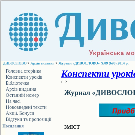
ДИВОСЛОВО
>
Архів видання
>
Журнал «ДИВОСЛОВО» №09 (690) 2014 р.
Конспекти уроків
Головна сторінка
Конспекти уроків
/-->
Бібліотечка
ДИВОСЛОВА
Архів видання
Журнал «ДИВОСЛОВО»
Останній номер
На часі
Нововведені тексти
Акції. Бонуси
Відгуки та пропозиції
Посилання
ЗМІСТ