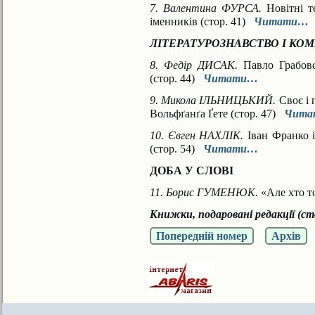
7. Валентина ФУРСА.
Новітні 
іменників (стор. 41)
Читати…
ЛІТЕРАТУРОЗНАВСТВО І КО
8. Федір ДИСАК.
Павло Грабовс
(стор. 44)
Читати…
9. Микола ІЛЬНИЦЬКИЙ.
Своє і
Вольфґанґа Ґете (стор. 47)
Чит
10. Євген НАХЛІК.
Іван Франко і
(стор. 54)
Читати…
ДОБА У СЛОВІ
11. Борис ГУМЕНЮК.
«Але хто т
Книжки, подаровані редакції
(ст
Попередній номер
Архів