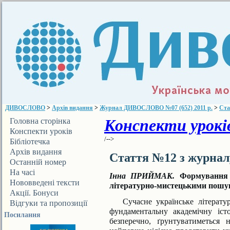
ДИВОСЛОВО
>
Архів видання
>
Журнал ДИВОСЛОВО №07 (652) 2011 р.
>
Ста
Конспекти уроків
Головна сторінка
Конспекти уроків
/-->
Бібліотечка
ДИВОСЛОВА
Архів видання
Стаття №12 з журна
Останній номер
На часі
Інна ПРИЙМАК.
Формування 
Нововведені тексти
літературно-мистецькими пошу
Акції. Бонуси
Сучасне українське літерату
Відгуки та пропозиції
фундаментальну академічну іст
Посилання
безперечно, ґрунтуватиметься 