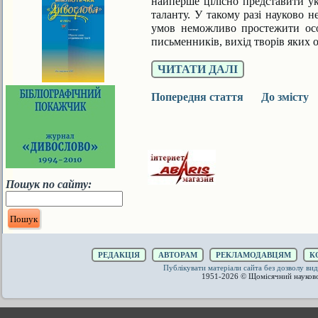
найперше цілісно пред­ставити ук
таланту. У такому разі на­уково 
умов неможливо простежити особ
письменників, вихід творів яких
ЧИТАТИ ДАЛІ
Попередня стаття
До зміст
Пошук по сайту:
РЕДАКЦІЯ
АВТОРАМ
РЕКЛАМОДАВЦЯМ
К
Публікувати матеріали сайта без дозволу 
1951-2026 © Щомісячний науков