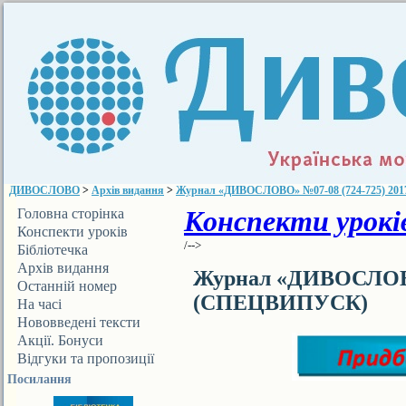
ДИВОСЛОВО
>
Архів видання
>
Журнал «ДИВОСЛОВО» №07-08 (724-725) 20
Конспекти уроків
Головна сторінка
Конспекти уроків
/-->
Бібліотечка
ДИВОСЛОВА
Архів видання
Журнал «ДИВОСЛОВО»
Останній номер
(СПЕЦВИПУСК)
На часі
Нововведені тексти
Акції. Бонуси
Відгуки та пропозиції
Посилання