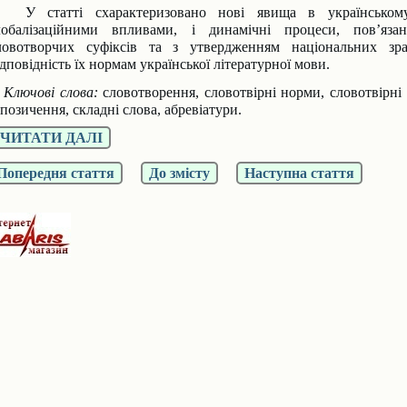
У статті схарактеризовано нові явища в українському
лобалізаційними впливами, і динамічні процеси, пов’язан
ловотворчих суфіксів та з утвердженням національних зра
ідповідність їх нормам української літературної мови.
лючові слова:
словотворення, словотвірні норми, словотвірні 
апозичення, складні слова, абревіатури.
ЧИТАТИ ДАЛІ
Попередня стаття
До змісту
Наступна стаття