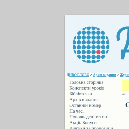
ДИВОСЛОВО
>
Архів видання
>
Журн
Головна сторінка
Конспекти уроків
Бібліотечка
->
ДИВОСЛОВА
Архів видання
С
Останній номер
На часі
Нововведені тексти
Акції. Бонуси
Відгуки та пропозиції