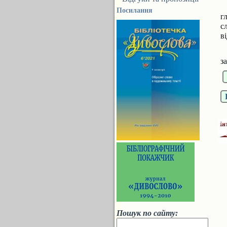
Посилання
г
с
в
К
з
Пошук по сайту: