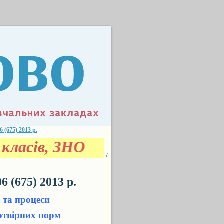
675) 2013 р.
класів, ЗНО
/-
(675) 2013 р.
 та процеси
вотвірних норм