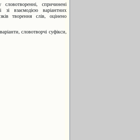
 словотворенні, спричинені
і зі взаємодією варіантних
зків творення слів, оцінено
варіанти, словотворчі суфікси,