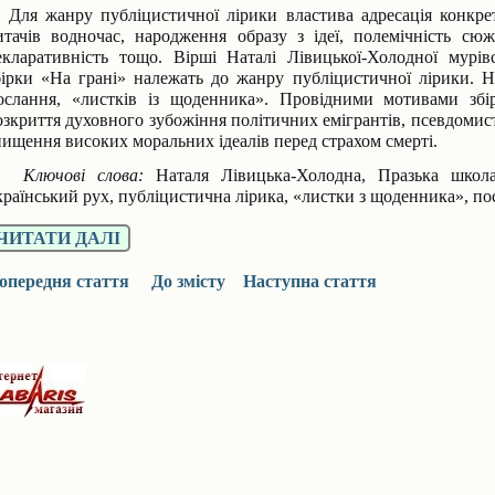
Для жанру публіцистичної лірики властива адресація конкр
итачів водночас, народження образу з ідеї, полемічність сюж
екларативність тощо. Вірші Наталі Лівицької-Холодної мурівс
бірки «На грані» належать до жанру публіцистичної лірики. Н
ослання, «листків із щоденника». Провідними мотивами збі
озкриття духовного зубожіння політичних емігрантів, псевдомист
нищення високих моральних ідеалів перед страхом смерті.
лючові слова:
Наталя Лівицька-Холодна, Празька школа
країнський рух, публіцистична лірика, «листки з щоденника», по
ЧИТАТИ ДАЛІ
опередня стаття
До змісту
Наступна стаття