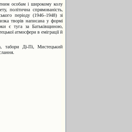
етним особам і широкому колу
ету, політична спрямованість,
ького періоду (1946–1948) зі
изка творів написана у формі
рки є туга за Батьківщиною,
ецької атмосфери в еміграції й
, табори Ді-Пі, Мистецький
слання.