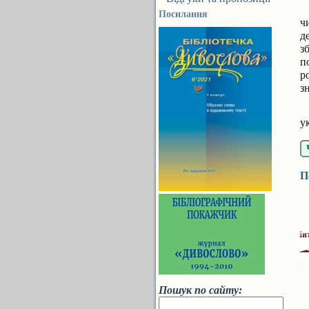
Посилання
ч
д
з
п
р
з
К
у
П
Пошук по сайту: