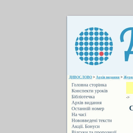
ДИВОСЛОВО
>
Архів видання
>
Журн
Головна сторінка
Конспекти уроків
Бібліотечка
->
ДИВОСЛОВА
Архів видання
С
Останній номер
На часі
Нововведені тексти
Акції. Бонуси
Відгуки та пропозиції