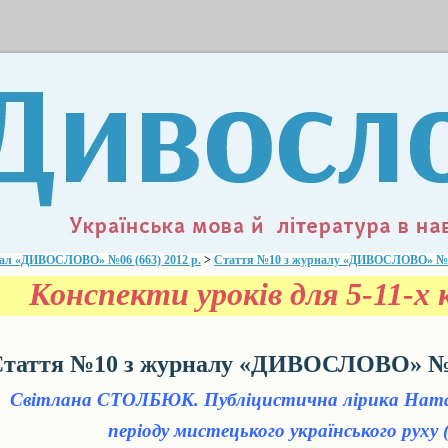
ал «ДИВОСЛОВО» №06 (663) 2012 р.
>
Стаття №10 з журналу «ДИВОСЛОВО» №06 
Конспекти уроків для 5-11-х к
таття №10 з журналу «ДИВОСЛОВО» №06
Світлана СТОЛБЮК. Публіцистична лірика Натал
періоду мистецького українського руху 