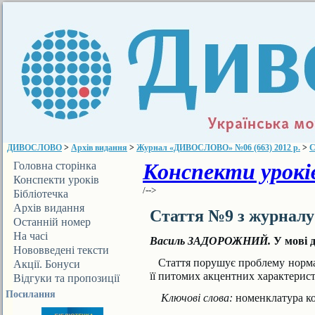
ДИВОСЛОВО
>
Архів видання
>
Журнал «ДИВОСЛОВО» №06 (663) 2012 р.
>
С
Конспекти уроків
Головна сторінка
Конспекти уроків
/-->
Бібліотечка
ДИВОСЛОВА
Архів видання
Стаття №9 з журнал
Останній номер
На часі
Василь ЗАДОРОЖНИЙ.
У мові 
Нововведені тексти
Стаття порушує проблему норма
Акції. Бонуси
її питомих акцентних характерис
Відгуки та пропозиції
Посилання
Ключові слова:
номенклатура кос