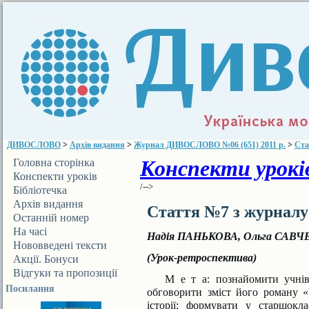
ДИВОСЛОВО
>
Архів видання
>
Журнал ДИВОСЛОВО №06 (651) 2011 р.
>
Ста
Конспекти уроків
Головна сторінка
Конспекти уроків
/-->
Бібліотечка
ДИВОСЛОВА
Архів видання
Стаття №7 з журнал
Останній номер
На часі
Надія ПАНЬКОВА, Ольга САВ
Нововведені тексти
(Урок-ретроспектива)
Акції. Бонуси
Відгуки та пропозиції
М е т а:
познайомити учнів
Посилання
обговори­ти зміст його роману 
історії; формувати у старшокл