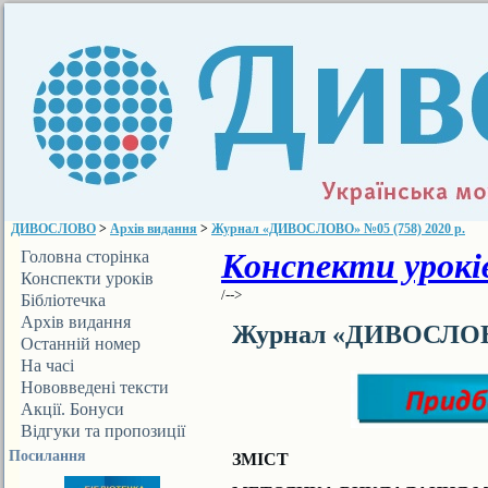
ДИВОСЛОВО
>
Архів видання
>
Журнал «ДИВОСЛОВО» №05 (758) 2020 р.
Конспекти уроків
Головна сторінка
Конспекти уроків
/-->
Бібліотечка
ДИВОСЛОВА
Архів видання
Журнал «ДИВОСЛОВО»
Останній номер
На часі
Нововведені тексти
Акції. Бонуси
Відгуки та пропозиції
Посилання
ЗМІСТ