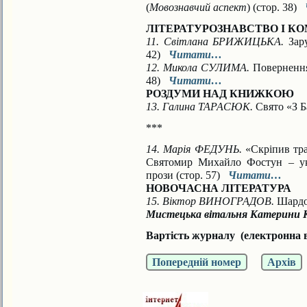
(
Мовознавчий аспект
) (стор. 38)
ЛІТЕРАТУРОЗНАВСТВО І К
11. Світлана БРИЖИЦЬКА.
Зару
42)
Читати…
12. Микола СУЛИМА.
Повернення
48)
Читати…
РОЗДУМИ НАД КНИЖКОЮ
13. Галина ТАРАСЮК.
Свято «З Б
***
14. Марія ФЕДУНЬ.
«Скріпив тра
Святомир Михайло Фостун – у
прози (стор. 57)
Читати…
НОВОЧАСНА ЛІТЕРАТУРА
15. Віктор ВИНОГРАДОВ.
Шардон
Мистецька вітальня Катерини 
Вартість журналу (електронна в
Попередній номер
Архів