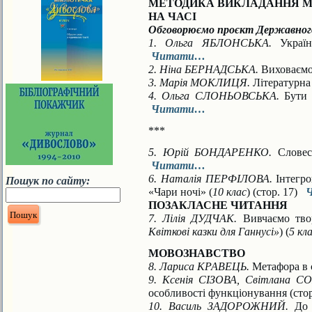
МЕТОДИКА ВИКЛАДАННЯ МО
НА ЧАСІ
Обговорюємо проєкт Державного 
1. Ольга ЯБЛОНСЬКА.
Українс
Читати…
2. Ніна БЕРНАДСЬКА.
Виховаємо 
3. Марія МОКЛИЦЯ.
Літературна 
4. Ольга СЛОНЬОВСЬКА.
Бути ч
Читати…
***
5. Юрій БОНДАРЕНКО.
Словесн
Читати…
6. Наталія ПЕРФІЛОВА.
Інтегро
Пошук по сайту:
«Чари ночі» (
10 клас
) (стор. 17)
ПОЗАКЛАСНЕ ЧИТАННЯ
7. Лілія ДУДЧАК.
Вивчаємо твор
Квіткові казки для Ганнусі»
) (
5 кл
МОВОЗНАВСТВО
8. Лариса КРАВЕЦЬ.
Метафора в с
9. Ксенія СІЗОВА, Світлана 
особливості функціонування (сто
10. Василь ЗАДОРОЖНИЙ.
До 