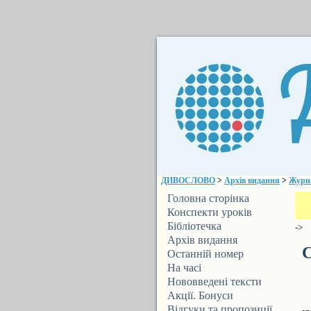
ДИВОСЛОВО
>
Архів видання
>
Журн
Головна сторінка
Конспекти уроків
Бібліотечка
->
ДИВОСЛОВА
Архів видання
С
Останній номер
На часі
Нововведені тексти
Акції. Бонуси
Відгуки та пропозиції