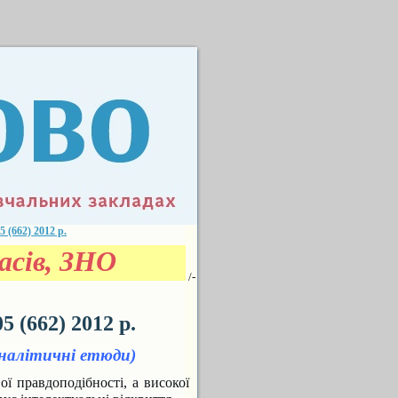
662) 2012 р.
сів, ЗНО
/-
(662) 2012 р.
налітичні етюди)
ї правдоподібності, а високої