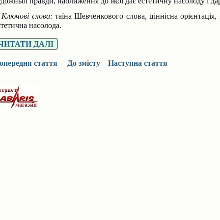
удожньої правди, наближення до якої дає естетичну насолоду і дар
лючові слова:
таїна Шевченкового слова, ціннісна орієнтація, 
стетична насолода.
ЧИТАТИ ДАЛІ
опередня стаття
До змісту
Наступна стаття