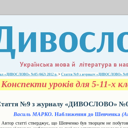
ал «ДИВОСЛОВО» №05 (662) 2012 р.
>
Стаття №9 з журналу «ДИВОСЛОВО» №05 (
Конспекти уроків для 5-11-х кла
таття №9 з журналу «ДИВОСЛОВО» №05 
Василь МАРКО.
Наближення до Шевченка
(А
Автор статті стверджує, що Шевченко був творцем не побутово