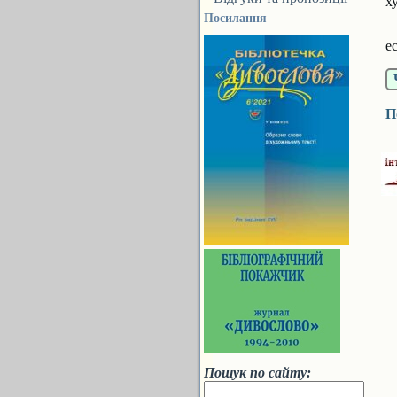
х
Посилання
К
е
П
Пошук по сайту: