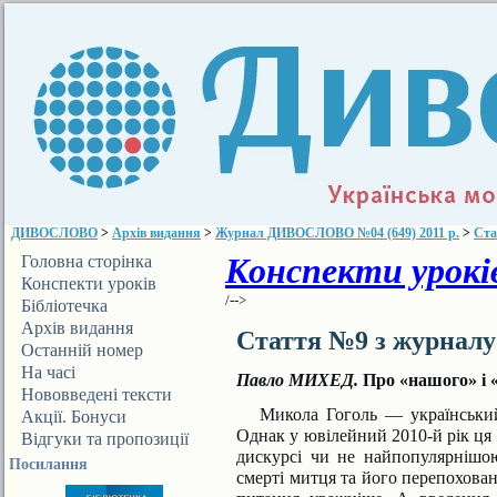
ДИВОСЛОВО
>
Архів видання
>
Журнал ДИВОСЛОВО №04 (649) 2011 р.
>
Ста
Конспекти уроків
Головна сторінка
Конспекти уроків
/-->
Бібліотечка
ДИВОСЛОВА
Архів видання
Стаття №9 з журнал
Останній номер
На часі
Павло МИХЕД.
Про «нашого» і 
Нововведені тексти
Микола Гоголь — український 
Акції. Бонуси
Однак у ювілейний 2010-й рік ця 
Відгуки та пропозиції
дискурсі чи не найпопулярнішою
Посилання
смерті митця та його перепохован