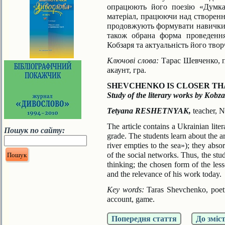
опрацюють його поезію «Думк
матеріал, працюючи над створенн
продовжують формувати навички р
також обрана форма проведення
Кобзаря та актуальність
його твор
Ключові слова:
Тарас Шевченко, п
акаунт, гра.
SHEVCHENKO IS CLOSER TH
Study of the literary works by Kobza
Tetyana RESHETNYAK,
teacher, 
The article contains a Ukrainian lite
Пошук по сайту:
grade. The
students learn about the a
river empties to the sea»);
they abso
of the social networks. Thus, the stu
thinking; the chosen form of the les
and the relevance of his work today.
Key words:
Taras Shevchenko, poetry
account, game.
Попередня стаття
До зміс