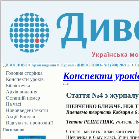
ДИВОСЛОВО
>
Архів видання
>
Журнал «ДИВОСЛОВО» №3 (768) 2021 р.
>
Ст
Конспекти уроків
Головна сторінка
Конспекти уроків
/-->
Бібліотечка
ДИВОСЛОВА
Архів видання
Стаття №4 з журнал
Останній номер
На часі
ШЕВЧЕНКО БЛИЖЧЕ, НІЖ 
Нововведені тексти
Вивчаємо творчість Кобзаря в 6 
Акції. Бонуси
Тетяна РЕШЕТНЯК,
учитель гі
Відгуки та пропозиції
Посилання
Стаття містить план-конспект 
Шевченка в 6-му класі.
Учні дізн