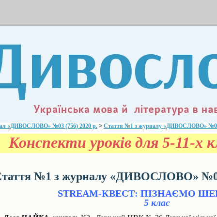
ал «ДИВОСЛОВО» №03 (756) 2020 р.
>
Стаття №1 з журналу «ДИВОСЛОВО» №03 (
Конспекти уроків для 5-11-х кл
таття №1 з журналу «ДИВОСЛОВО» №03 
STREAM-КВЕСТ: ПІЗНАЄМО Ш
5 клас