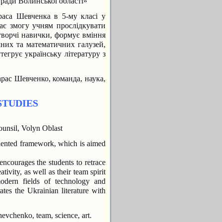
ради Волинської області»
раса Шевченка в 5-му класі у
ає змогу учням прослідкувати
творчі навички, формує вміння
чних та математичних галузей,
нтегрує
українську літературу з
рас Шевченко, команда, наука,
STUDIES
ounsil, Volyn Oblast
iented framework, which is aimed
encourages the students to retrace
tivity, as well as their team spirit
modern fields of technology and
rates the Ukrainian literature with
vchenko, team, science, art.