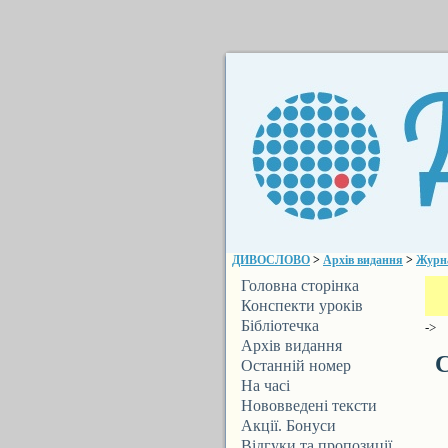
ДИВОСЛОВО
>
Архів видання
>
Журн
Головна сторінка
Конспекти уроків
Бібліотечка
->
ДИВОСЛОВА
Архів видання
С
Останній номер
На часі
Нововведені тексти
Акції. Бонуси
Відгуки та пропозиції