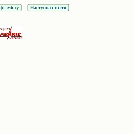
До змісту
Наступна стаття