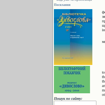
Посилання
ф
з
п
щ
і
м
t
th
th
a
m
ot
Пошук по сайту: