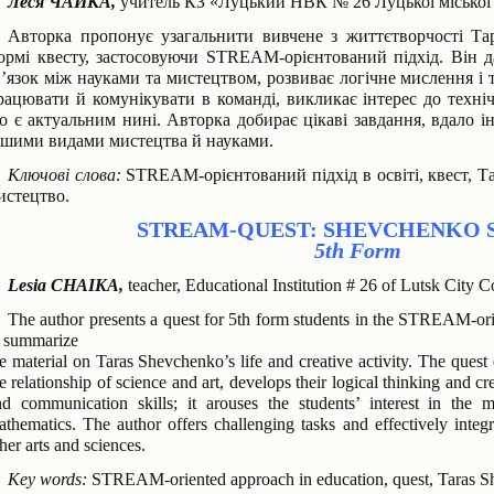
Леся ЧАЙКА,
учитель КЗ «Луцький НВК № 26 Луцької міської 
Авторка пропонує узагальнити вивчене з життєтворчості Та
ормі квесту, засто
совуючи STREAM-орієнтований підхід. Він д
в’язок між науками та мистецтвом,
розвиває логічне мислення і 
рацювати й комунікувати в команді, викликає інтерес
до техні
о є актуальним нині. Авторка добирає цікаві завдання, вдало і
ншими видами мистецтва й науками.
Ключові слова:
STREAM-орієнтований підхід в освіті, квест, Та
истецтво.
STREAM-QUEST: SHEVCHENKO 
5th Form
Lesia CHAIKA,
teacher, Educational Institution # 26 of Lutsk City C
The author presents a quest for 5th form students in the STREAM-or
o summarize
e material on Taras Shevchenko’s life and creative activity. The quest 
e relationship
of science and art, develops their logical thinking and crea
nd communication skills; it
arouses the students’ interest in the 
athematics. The author offers challenging tasks and
effectively integ
her arts and sciences.
Key words:
STREAM-oriented approach in education, quest, Taras She