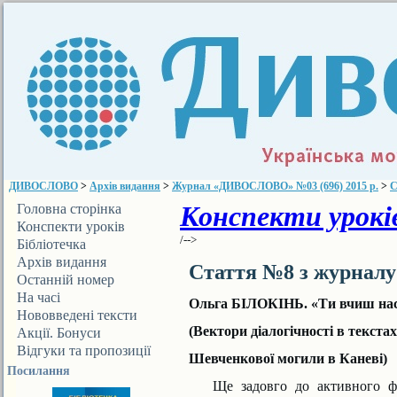
ДИВОСЛОВО
>
Архів видання
>
Журнал «ДИВОСЛОВО» №03 (696) 2015 р.
>
С
Конспекти уроків
Головна сторінка
Конспекти уроків
/-->
Бібліотечка
ДИВОСЛОВА
Архів видання
Стаття №8 з журнал
Останній номер
На часі
Ольга БІЛОКІНЬ. «Ти вчиш нас
Нововведені тексти
(Вектори діалогічності в текста
Акції. Бонуси
Відгуки та пропозиції
Шевченкової могили в Каневі)
Посилання
Ще задовго до активного форму