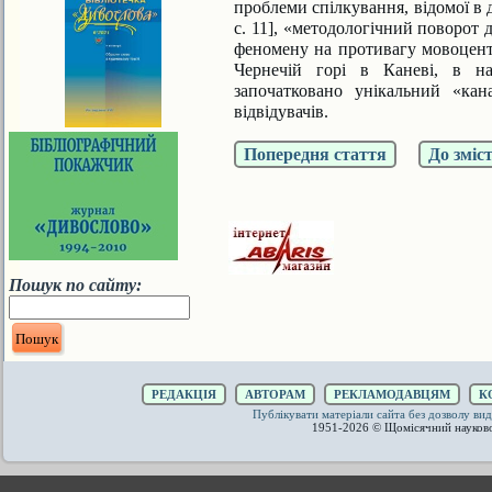
проблеми спілкування, відомої в 
с. 11], «методологічний поворот 
феномену на противагу мовоцентр
Чернечій горі в Каневі, в на
започатковано унікальний «ка
відвідувачів.
Попередня стаття
До зміс
Пошук по сайту:
РЕДАКЦІЯ
АВТОРАМ
РЕКЛАМОДАВЦЯМ
К
Публікувати матеріали сайта без дозволу 
1951-2026 © Щомісячний науков