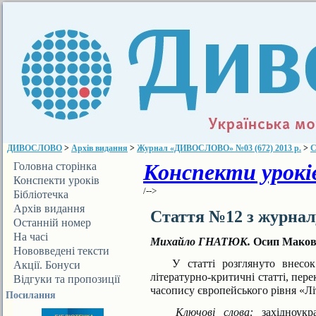
ДИВОСЛОВО
>
Архів видання
>
Журнал «ДИВОСЛОВО» №03 (672) 2013 р.
>
С
Конспекти уроків
Головна сторінка
Конспекти уроків
/-->
Бібліотечка
ДИВОСЛОВА
Архів видання
Стаття №12 з журна
Останній номер
На часі
Михайло ГНАТЮК.
Осип Макове
Нововведені тексти
У статті розглянуто внесок О
Акції. Бонуси
літературно-критичні статті, пер
Відгуки та пропозиції
часопису європейського рівня «Лі
Посилання
Ключові слова:
західноукра