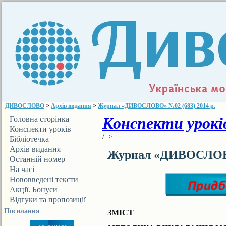
ДИВОСЛОВО
>
Архів видання
>
Журнал «ДИВОСЛОВО» №02 (683) 2014 р.
Конспекти уроків
Головна сторінка
Конспекти уроків
/-->
Бібліотечка
ДИВОСЛОВА
Архів видання
Журнал «ДИВОСЛОВО»
Останній номер
На часі
Нововведені тексти
Акції. Бонуси
Відгуки та пропозиції
Посилання
ЗМІСТ