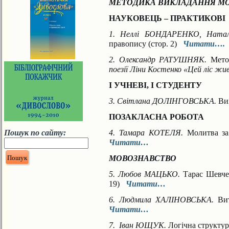
МЕТОДИКА ВИКЛАДАННЯ МО
НАУКОВЕЦЬ – ПРАКТИКОВІ
1. Неллі БОНДАРЕНКО, Нат
правопису (стор. 2)
Читати….
2. Олександр РАТУШНЯК.
Мето
поезії Ліни Костенко
«Цей ліс жив
І УЧНЕВІ, І СТУДЕНТУ
3. Світлана ДОЛІНГОВСЬКА.
Ви
ПОЗАКЛАСНА РОБОТА
Пошук по сайту:
4. Тамара КОТЕЛЯ.
Молитва з
Читати…
МОВОЗНАВСТВО
5. Любов МАЦЬКО.
Тарас Шевчен
19)
Читати…
6. Людмила ХАЛІНОВСЬКА.
Ви
Читати…
7. Іван ЮЩУК.
Логічна структур