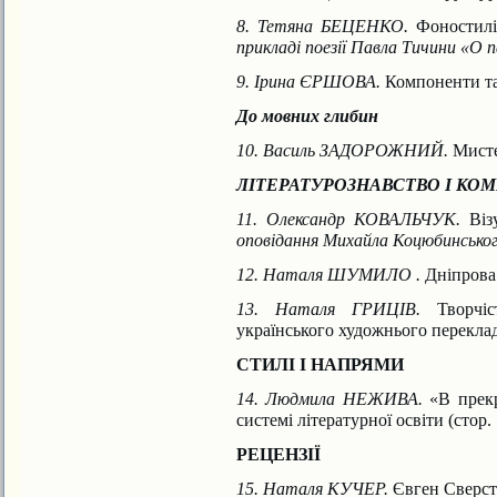
8. Тетяна БЕЦЕНКО.
Фоностилі
прикладі
поезії Павла Тичини «О 
9. Ірина ЄРШОВА.
Компоненти та
До мовних глибин
10. Василь ЗАДОРОЖНИЙ.
Мисте
ЛІТЕРАТУРОЗНАВСТВО І КО
11. Олександр КОВАЛЬЧУК.
Віз
оповідання
Михайла Коцюбинського
12. Наталя ШУМИЛО .
Дніпрова
13. Наталя ГРИЦІВ.
Творчі
українського художнього перекла
СТИЛІ І НАПРЯМИ
14. Людмила НЕЖИВА.
«В прек
системі літературної освіти (стор
РЕЦЕНЗІЇ
15. Наталя КУЧЕР.
Євген Сверстю