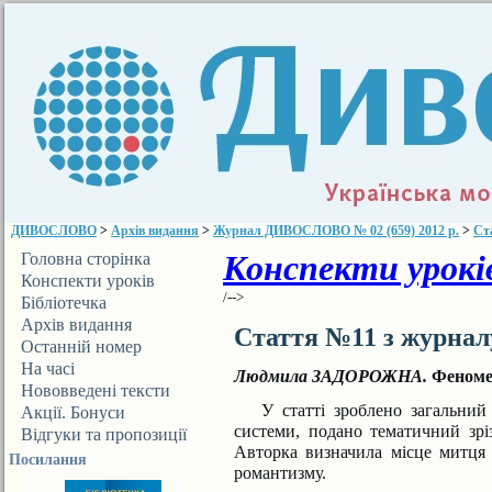
ДИВОСЛОВО
>
Архів видання
>
Журнал ДИВОСЛОВО № 02 (659) 2012 р.
>
Ст
Конспекти уроків
Головна сторінка
Конспекти уроків
/-->
Бібліотечка
ДИВОСЛОВА
Архів видання
Стаття №11 з журна
Останній номер
На часі
Людмила ЗАДОРОЖНА.
Феноме
Нововведені тексти
У статті зроблено загальний 
Акції. Бонуси
системи, подано тематичний зр
Відгуки та пропозиції
Авторка визначила місце митця в
Посилання
романтизму.