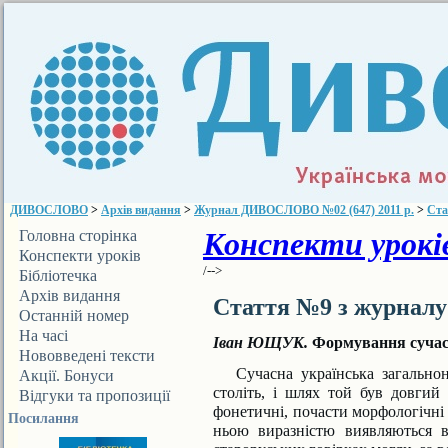
ДИВОСЛОВО
>
Архів видання
>
Журнал ДИВОСЛОВО №02 (647) 2011 р.
>
Ста
Конспекти уроків
Головна сторінка
Конспекти уроків
/-->
Бібліотечка
ДИВОСЛОВА
Архів видання
Стаття №9 з журнал
Останній номер
На часі
Іван ЮЩУК.
Формування сучасн
Нововведені тексти
Сучасна українська загально
Акції. Бонуси
століть, і шлях той був довгий 
Відгуки та пропозиції
фонетичні, почасти морфологічні й
Посилання
ньою виразністю виявляються в