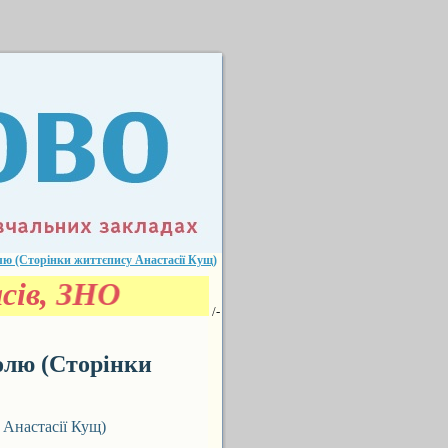
ю (Сторінки життєпису Анастасії Кущ)
сів, ЗНО
/-
олю (Сторінки
Анастасії Кущ)