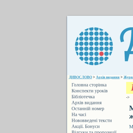
ДИВОСЛОВО
>
Архів видання
>
Журн
К
Головна сторінка
Конспекти уроків
Бібліотечка
->
ДИВОСЛОВА
Архів видання
М
Останній номер
На часі
ж
Нововведені тексти
Акції. Бонуси
М
Відгуки та пропозиції