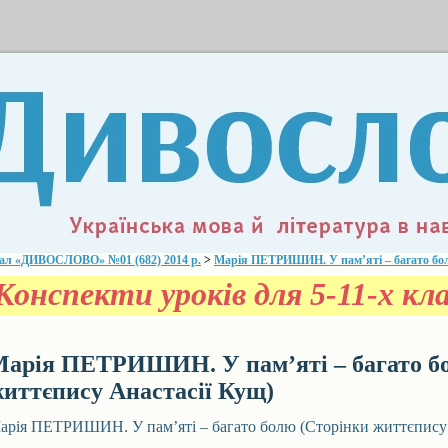
ал «ДИВОСЛОВО» №01 (682) 2014 р.
>
Марія ПЕТРИШИН. У пам’яті – багато бол
онспекти уроків для 5-11-х кла
арія ПЕТРИШИН. У пам’яті – багато б
иттєпису Анастасії Кущ)
арія ПЕТРИШИН. У пам’яті – багато болю (Сторінки життєпису 