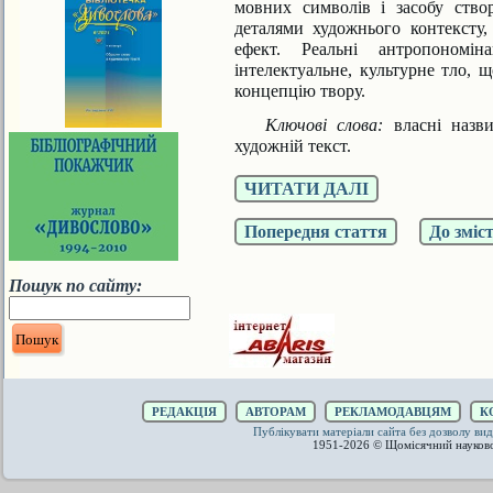
мовних символів і засобу ство
деталями художнього контек­сту
ефект. Реальні антропономін
інтелектуальне, культурне тло, 
концепцію твору.
Ключові слова:
власні назви
художній текст.
ЧИТАТИ ДАЛІ
Попередня стаття
До зміс
Пошук по сайту:
РЕДАКЦІЯ
АВТОРАМ
РЕКЛАМОДАВЦЯМ
К
Публікувати матеріали сайта без дозволу 
1951-2026 © Щомісячний науков