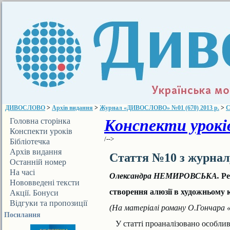
ДИВОСЛОВО
>
Архів видання
>
Журнал «ДИВОСЛОВО» №01 (670) 2013 р.
>
С
Конспекти уроків
Головна сторінка
Конспекти уроків
/-->
Бібліотечка
ДИВОСЛОВА
Архів видання
Стаття №10 з журна
Останній номер
На часі
Олександра НЕМИРОВСЬКА.
Ре
Нововведені тексти
створення алюзії в художньому 
Акції. Бонуси
Відгуки та пропозиції
(На
матеріалі роману О.Гончара «
Посилання
У статті проаналізовано особлив