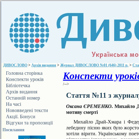
ДИВОСЛОВО
>
Архів видання
>
Журнал ДИВОСЛОВО №01 (646) 2011 р.
>
Ста
Конспекти уроків
Головна сторінка
Конспекти уроків
/-->
Бібліотечка
ДИВОСЛОВА
Архів видання
Стаття №11 з журна
Останній номер
На часі
Оксана ЄРЕМЕНКО.
Михайло Д
Нововведені тексти
мотиву смерті
Акції. Бонуси
Михайло Драй-Хмара і Федери
Відгуки та пропозиції
лебедину пісню яких було жорсток
Посилання
хотіли вірити. Ук­раїнському пое