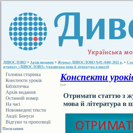
ДИВОСЛОВО
>
Архів видання
>
Журнал ДИВОСЛОВО №01 (646) 2011 р.
>
Ста
журналу «ДИВОСЛОВО» (українська мова й література в школі)
Конспекти уроків
Головна сторінка
Конспекти уроків
/-->
Бібліотечка
ДИВОСЛОВА
Архів видання
Отримати статтю з 
Останній номер
мова й література в 
На часі
Нововведені тексти
Акції. Бонуси
Відгуки та пропозиції
Посилання