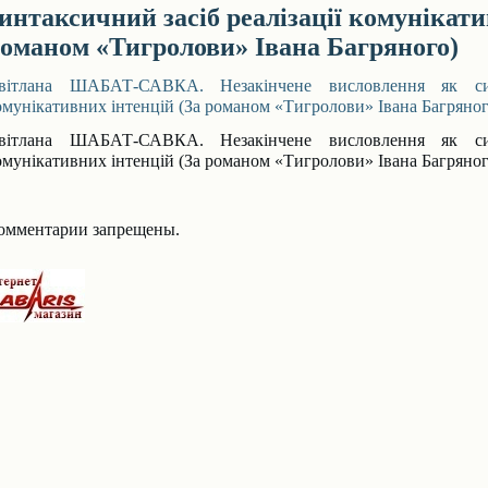
интаксичний засіб реалізації комунікати
оманом «Тигролови» Івана Багряного)
вітлана ШАБАТ-САВКА. Незакінчене висловлення як синт
омунікативних інтенцій (За романом «Тигролови» Івана Багряног
вітлана ШАБАТ-САВКА. Незакінчене висловлення як синт
омунікативних інтенцій (За романом «Тигролови» Івана Багряног
омментарии запрещены.