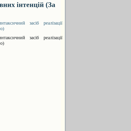
вних інтенцій (За
аксичний засіб реалізації
о)
аксичний засіб реалізації
о)