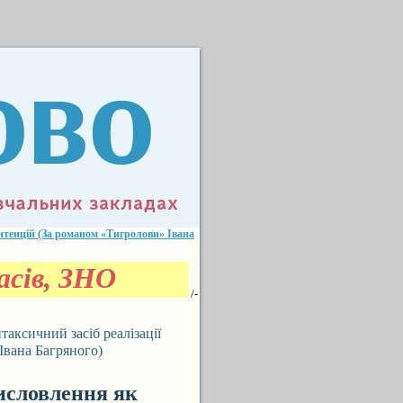
нтенцій (За романом «Тигролови» Івана
сів, ЗНО
/-
ксичний засіб реалізації
Івана Багряного)
словлення як