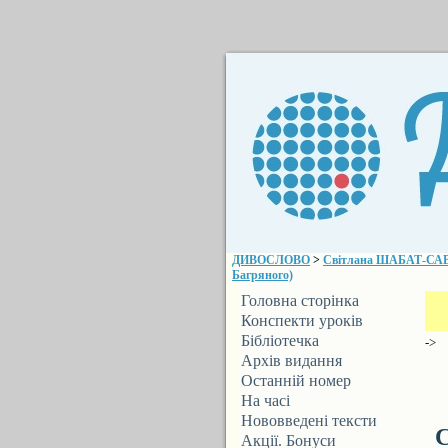
ДИВОСЛОВО
>
Світлана ШАБАТ-САВКА
Багряного)
Головна сторінка
Конспекти уроків
Бібліотечка
->
ДИВОСЛОВА
Архів видання
Останній номер
На часі
Нововведені тексти
С
Акції. Бонуси