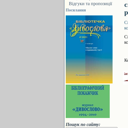
с
Відгуки та пропозиції
Посилання
р
С
к
С
к
К
Пошук по сайту: