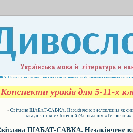
. Незакінчене висловлення як синтаксичний засіб реалізації комунікативних і
Конспекти уроків для 5-11-х кла
«
Світлана ШАБАТ-САВКА. Незакінчене висловлення як синта
комунікативних інтенцій (За романом «Тигролови» 
вітлана ШАБАТ-САВКА. Незакінчене ви