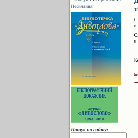
Д
Посилання
т
С
в
С
в
К
Пошук по сайту: