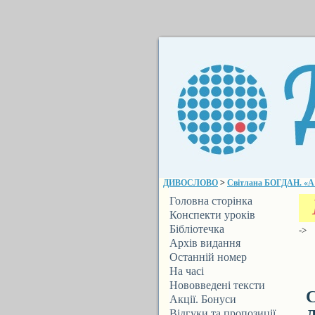
ДИВОСЛОВО
>
Світлана БОГДАН. «А п
Головна сторінка
Конспекти уроків
Бібліотечка
->
ДИВОСЛОВА
Архів видання
Останній номер
На часі
Нововведені тексти
С
Акції. Бонуси
Відгуки та пропозиції