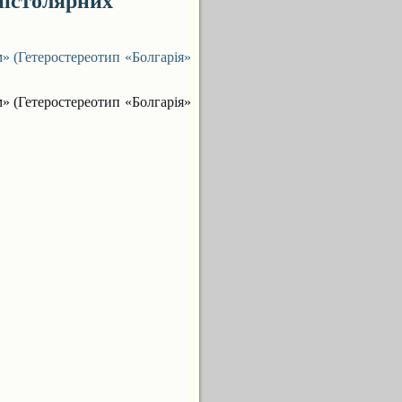
пістолярних
» (Гетеростереотип «Болгарія»
» (Гетеростереотип «Болгарія»