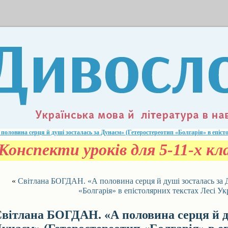
оловина серця й душі зосталась за Дунаєм» (Гетеростереотип «Болгарія» в епіст
Конспекти уроків для 5-11-х к
«
Світлана БОГДАН. «А половина серця й душі зосталась за 
«Болгарія» в епістолярних текстах Лесі Ук
вітлана БОГДАН. «А половина серця й д