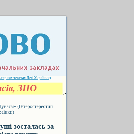
олярних текстах Лесі Українки)
ласів, ЗНО
/-
Дунаєм» (Гетеростереотип
раїнки)
уші зосталась за