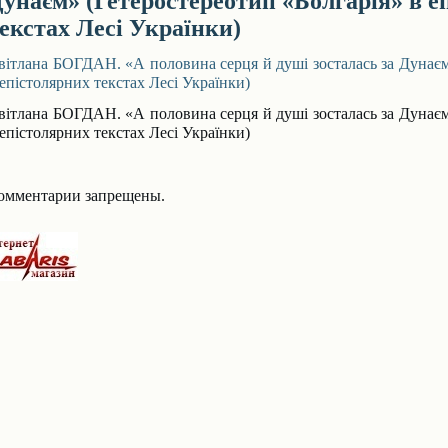
унаєм» (Гетеростереотип «Болгарія» в е
екстах Лесі Українки)
вітлана БОГДАН. «А половина серця й душі зосталась за Дунаєм
 епістолярних текстах Лесі Українки)
вітлана БОГДАН. «А половина серця й душі зосталась за Дунаєм
 епістолярних текстах Лесі Українки)
омментарии запрещены.