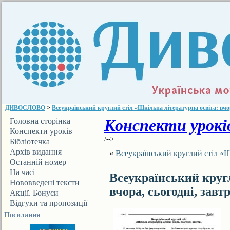
ДИВОСЛОВО
>
Всеукраїнський круглий стіл «Шкільна літературна освіта: вчор
Конспекти уроків
Головна сторінка
Конспекти уроків
/-->
Бібліотечка
ДИВОСЛОВА
Архів видання
«
Всеукраїнський круглий стіл «Шк
Останній номер
На часі
Всеукраїнський кругл
Нововведені тексти
вчора, сьогодні, завт
Акції. Бонуси
Відгуки та пропозиції
Посилання