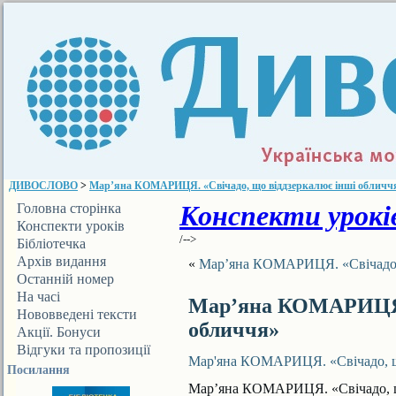
ДИВОСЛОВО
>
Мар’яна КОМАРИЦЯ. «Свічадо, що віддзеркалює інші обличч
Конспекти уроків
Головна сторінка
Конспекти уроків
/-->
Бібліотечка
ДИВОСЛОВА
Архів видання
«
Мар’яна КОМАРИЦЯ. «Свічадо, 
Останній номер
На часі
Мар’яна КОМАРИЦЯ. 
Нововведені тексти
обличчя»
Акції. Бонуси
Відгуки та пропозиції
Мар'яна КОМАРИЦЯ. «Свічадо, що
Посилання
Мар’яна КОМАРИЦЯ. «Свічадо, щ