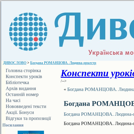
ДИВОСЛОВО
>
Богдана РОМАНЦОВА. Людина-оркестр
Конспекти уроків
Головна сторінка
Конспекти уроків
/-->
Бібліотечка
ДИВОСЛОВА
Архів видання
«
Богдана РОМАНЦОВА. Людина
Останній номер
На часі
Богдана РОМАНЦОВА
Нововведені тексти
Акції. Бонуси
Богдана РОМАНЦОВА. Людина-о
Відгуки та пропозиції
Богдана РОМАНЦОВА. Людина-о
Посилання